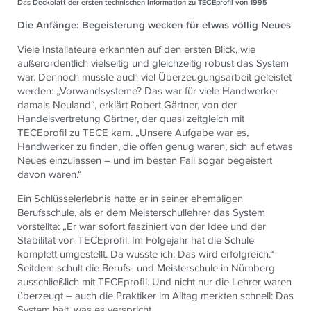
Das Deckblatt der ersten technischen Information zu
TECE
profil von 1995
Die Anfänge: Begeisterung wecken für etwas völlig Neues
Viele Installateure erkannten auf den ersten Blick, wie
außerordentlich vielseitig und gleichzeitig robust das System
war. Dennoch musste auch viel Überzeugungsarbeit geleistet
werden: „Vorwandsysteme? Das war für viele Handwerker
damals Neuland“, erklärt Robert Gärtner, von der
Handelsvertretung Gärtner, der quasi zeitgleich mit
TECEprofil zu TECE kam. „Unsere Aufgabe war es,
Handwerker zu finden, die offen genug waren, sich auf etwas
Neues einzulassen – und im besten Fall sogar begeistert
davon waren.“
Ein Schlüsselerlebnis hatte er in seiner ehemaligen
Berufsschule, als er dem Meisterschullehrer das System
vorstellte: „Er war sofort fasziniert von der Idee und der
Stabilität von
TECE
profil. Im Folgejahr hat die Schule
komplett umgestellt. Da wusste ich: Das wird erfolgreich.“
Seitdem schult die Berufs- und Meisterschule in Nürnberg
ausschließlich mit
TECE
profil. Und nicht nur die Lehrer waren
überzeugt – auch die Praktiker im Alltag merkten schnell: Das
System hält, was es verspricht.