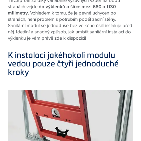
TECEprofil se díky variabilně výsuvných vzpěr na obou
stranách vejde
do výklenků o šířce mezi 680 a 1130
milimetry
. Vzhledem k tomu, že je pevně uchycen po
stranách, není problém s potrubím podél zadní stěny.
Sanitární modul se jednoduše bez velkého úsilí instaluje před
něj. Ideální a snadný způsob, jak umístit sanitární instalaci do
výklenku je vám právě zde k dispozici!
K instalaci jakéhokoli modulu
vedou pouze čtyři jednoduché
kroky