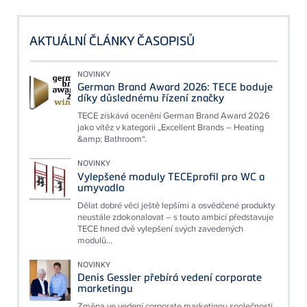
AKTUÁLNÍ ČLÁNKY ČASOPISŮ
NOVINKY
German Brand Award 2026: TECE boduje
díky důslednému řízení značky
TECE získává ocenění German Brand Award 2026
jako vítěz v kategorii „Excellent Brands – Heating
&amp; Bathroom“.
NOVINKY
Vylepšené moduly TECEprofil pro WC a
umyvadlo
Dělat dobré věci ještě lepšími a osvědčené produkty
neustále zdokonalovat – s touto ambicí představuje
TECE hned dvě vylepšení svých zavedených
modulů...
NOVINKY
Denis Gessler přebírá vedení corporate
marketingu
Změna ve vedení corporate marketingu společnosti