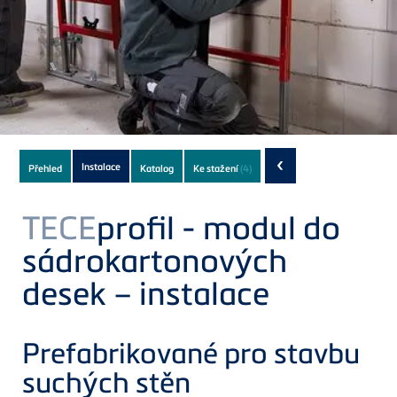
Subnavigation
‹
Instalace
Přehled
Katalog
Ke stažení
(4)
of
current
TECE
profil - modul do
Product
sádrokartonových
desek – instalace
Prefabrikované pro stavbu
suchých stěn