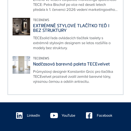
TECE: Petra Bischof po více než deseti letech
předala k 1. červenci 2026 vedení marketingového...
TECENEWS
EXTRÉMNĚ STYLOVÉ TLAČÍTKO TEĎ I
BEZ STRUKTURY
TECEsolid řada ovládacích tlačítek toalety s
extrémně stylovým designem se letos rozšířila o
modely bez struktury.
TECENEWS
Nadčasová barevná paleta TECEvelvet
Průmyslový designér Konstantin Grcic pro tlačítka
TECEvelvet prozíravě zvolil zemité barevné tóny,
výraznou černou a odstín antracitu.
Floating
Sidebar
LinkedIn
YouTube
Facebook