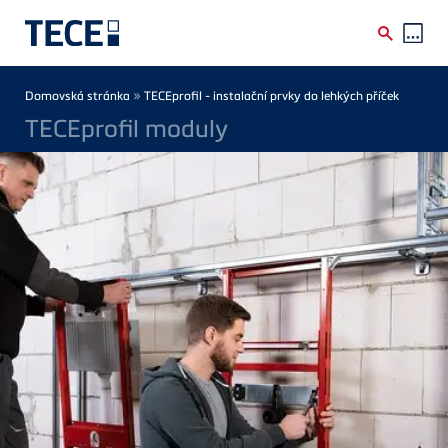
Skip to main content
Breadcrumb
»
Domovská stránka
TECEprofil - instalační prvky do lehkých příček
TECEprofil moduly