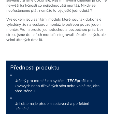
staveništi známe dokonale. Naším hlavním kritériem je kromě
nejvyšší funkčnosti co nejjednodušší montáž. Nikdy se
nepřestaneme ptát: nemůže to být ještě jednodušší?
Výsledkem jsou sanitární moduly, které jsou tak dokonale
vyladěny, že na veškerou montáž je potřeba pouze jeden
montér. Pro naprosto jednoduchou a bezpečnou práci bez
stresu jsme do našich modulů integrovali několik malých, ale
velmi účinných detailů.
Přednosti produktu
Určený pro montáž do systému TECEprofil, do
kovových nebo dřevěných stěn nebo volně stojících
před stěnou
Uni cisterna je předem sestavená a perfektně
utěsněná