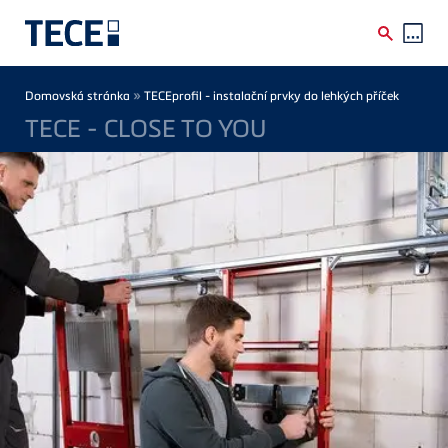
Skip to main content
Breadcrumb
»
Domovská stránka
TECEprofil - instalační prvky do lehkých příček
TECE - CLOSE TO YOU