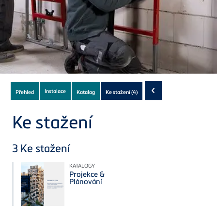
Subnavigation
‹
Instalace
Přehled
Katalog
Ke stažení
(4)
of
current
Ke stažení
Product
3
Ke stažení
KATALOGY
Projekce &
Plánování