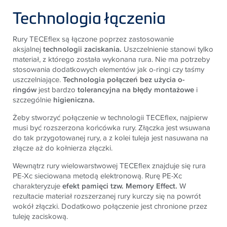
Technologia łączenia
Rury TECEflex są łączone poprzez zastosowanie
aksjalnej
technologii zaciskania.
Uszczelnienie stanowi tylko
materiał, z którego została wykonana rura. Nie ma potrzeby
stosowania dodatkowych elementów jak o-ringi czy taśmy
uszczelniające.
Technologia połączeń bez użycia o-
ringów
jest bardzo
tolerancyjna na błędy montażowe
i
szczególnie
higieniczna.
Żeby stworzyć połączenie w technologii TECEflex, najpierw
musi być rozszerzona końcówka rury. Złączka jest wsuwana
do tak przygotowanej rury, a z kolei tuleja jest nasuwana na
złącze aż do kołnierza złączki.
Wewnątrz rury wielowarstwowej TECEflex znajduje się rura
PE-Xc sieciowana metodą elektronową. Rurę PE-Xc
charakteryzuje
efekt pamięci tzw. Memory Effect.
W
rezultacie materiał rozszerzanej rury kurczy się na powrót
wokół złączki. Dodatkowo połączenie jest chronione przez
tuleję zaciskową.