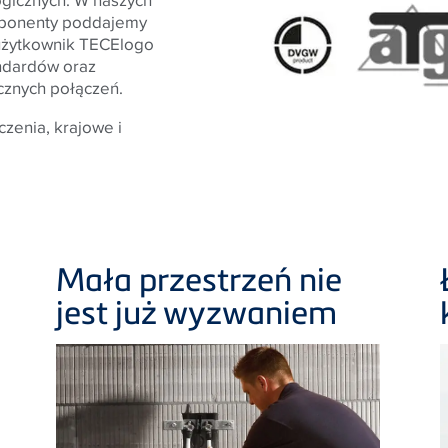
mponenty poddajemy
 użytkownik TECElogo
ndardów oraz
ecznych połączeń.
zenia, krajowe i
Mała przestrzeń nie
jest już wyzwaniem