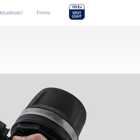
Main
ktualności
Firma
Menu
2