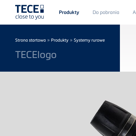
Main
Do pobrania
A
Produkty
Menü
1
Skip to main content
Breadcrumb
»
»
Strona startowa
Produkty
Systemy rurowe
TECElogo