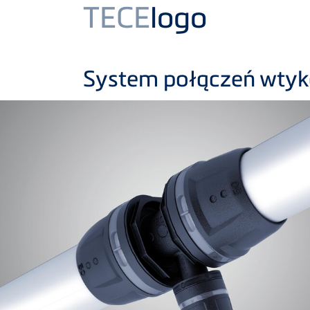
Product
TECE
logo
System połączeń wtyk