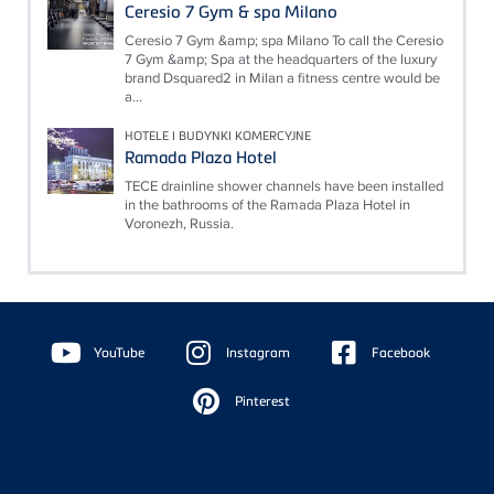
Ceresio 7 Gym & spa Milano
Ceresio 7 Gym &amp; spa Milano To call the Ceresio
7 Gym &amp; Spa at the headquarters of the luxury
brand Dsquared2 in Milan a fitness centre would be
a...
HOTELE I BUDYNKI KOMERCYJNE
Ramada Plaza Hotel
TECE drainline shower channels have been installed
in the bathrooms of the Ramada Plaza Hotel in
Voronezh, Russia.
Floating
Sidebar
YouTube
Instagram
Facebook
Pinterest