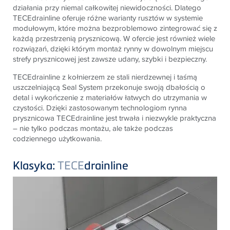
działania przy niemal całkowitej niewidoczności. Dlatego
TECE
drainline oferuje różne warianty rusztów w systemie
modułowym, które można bezproblemowo zintegrować się z
każdą przestrzenią prysznicową. W ofercie jest również wiele
rozwiązań, dzięki którym montaż rynny w dowolnym miejscu
strefy prysznicowej jest zawsze udany, szybki i bezpieczny.
TECE
drainline z kołnierzem ze stali nierdzewnej i taśmą
uszczelniającą Seal System przekonuje swoją dbałością o
detal i wykończenie z materiałów łatwych do utrzymania w
czystości. Dzięki zastosowanym technologiom rynna
prysznicowa
TECE
drainline jest trwała i niezwykle praktyczna
– nie tylko podczas montażu, ale także podczas
codziennego użytkowania.
Klasyka:
TECE
drainline