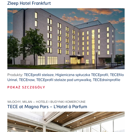
Zleep Hotel Frankfurt
Produkty:
TECEprofil stelaze
,
Higieniczna spłuczka TECEprofil
,
TECEfilo
Urinal
,
TECEnow
,
TECEprofil stelaże pod umywalkę
,
TECEdrainprofile
POKAŻ SZCZEGÓŁY
WŁOCHY, MILAN – HOTELE I BUDYNKI KOMERCYJNE
TECE at Magna Pars – L'Hotel à Parfum