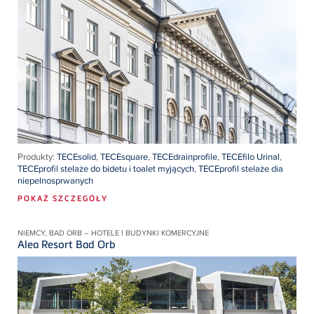
Produkty:
TECEsolid
,
TECEsquare
,
TECEdrainprofile
,
TECEfilo Urinal
,
TECEprofil stelaże do bidetu i toalet myjących
,
TECEprofil stelaże dia
niepelnosprwanych
POKAŻ SZCZEGÓŁY
NIEMCY, BAD ORB – HOTELE I BUDYNKI KOMERCYJNE
Alea Resort Bad Orb