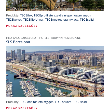
Produkty:
TECEflex
,
TECEprofil stelaże dia niepelnosprwanych
,
TECEvelvet
,
TECEfilo Urinal
,
TECEneo toaleta myjąca
,
TECEsolid
POKAŻ SZCZEGÓŁY
HISZPANIA, BARCELONA – HOTELE I BUDYNKI KOMERCYJNE
SLS Barcelona
Produkty:
TECEone toaleta myjąca
,
TECEsquare
,
TECEsolid
POKAŻ SZCZEGÓŁY