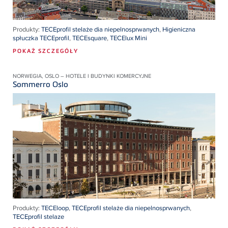
Produkty:
TECEprofil stelaże dia niepelnosprwanych
,
Higieniczna
spłuczka TECEprofil
,
TECEsquare
,
TECElux Mini
POKAŻ SZCZEGÓŁY
NORWEGIA, OSLO – HOTELE I BUDYNKI KOMERCYJNE
Sommerro Oslo
Produkty:
TECEloop
,
TECEprofil stelaże dia niepelnosprwanych
,
TECEprofil stelaze