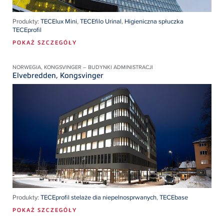
Produkty:
TECElux Mini
,
TECEfilo Urinal
,
Higieniczna spłuczka
TECEprofil
POKAŻ SZCZEGÓŁY
NORWEGIA, KONGSVINGER – BUDYNKI ADMINISTRACJI
Elvebredden, Kongsvinger
Produkty:
TECEprofil stelaże dia niepelnosprwanych
,
TECEbase
POKAŻ SZCZEGÓŁY