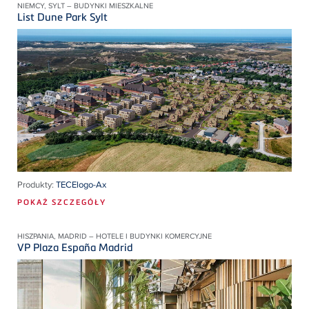
NIEMCY, SYLT – BUDYNKI MIESZKALNE
List Dune Park Sylt
Produkty:
TECElogo-Ax
POKAŻ SZCZEGÓŁY
HISZPANIA, MADRID – HOTELE I BUDYNKI KOMERCYJNE
VP Plaza España Madrid