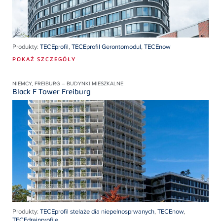
Produkty:
TECEprofil
,
TECEprofil Gerontomodul
,
TECEnow
POKAŻ SZCZEGÓŁY
NIEMCY, FREIBURG – BUDYNKI MIESZKALNE
Black F Tower Freiburg
Produkty:
TECEprofil stelaże dia niepelnosprwanych
,
TECEnow
,
TECEdrainprofile