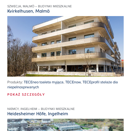
SZWECJA, MALMÖ – BUDYNKI MIESZKALNE
Kvirkelhusen, Malmö
Produkty:
TECEneo toaleta myjąca
,
TECEnow
,
TECEprofil stelaże dia
niepelnosprwanych
POKAŻ SZCZEGÓŁY
NIEMCY, INGELHEIM – BUDYNKI MIESZKALNE
Heidesheimer Höfe, Ingelheim