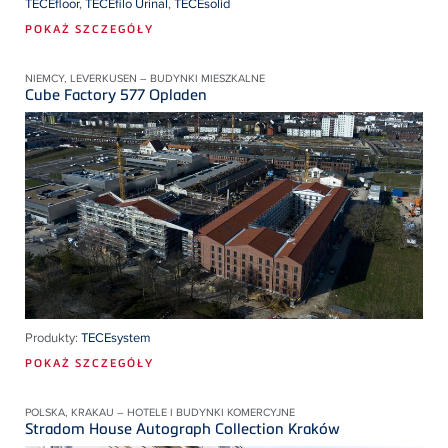
TECEfloor
,
TECEfilo Urinal
,
TECEsolid
POKAŻ SZCZEGÓŁY
NIEMCY, LEVERKUSEN – BUDYNKI MIESZKALNE
Cube Factory 577 Opladen
Produkty:
TECEsystem
POKAŻ SZCZEGÓŁY
POLSKA, KRAKAU – HOTELE I BUDYNKI KOMERCYJNE
Stradom House Autograph Collection Kraków