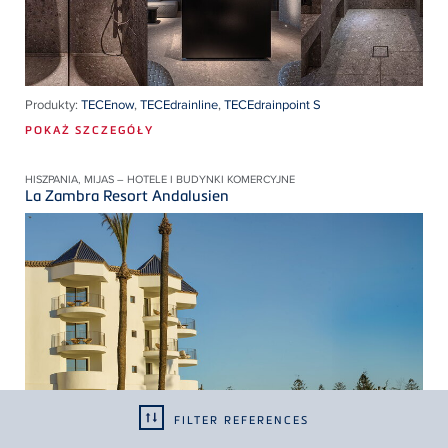
Produkty:
TECEnow
,
TECEdrainline
,
TECEdrainpoint S
POKAŻ SZCZEGÓŁY
HISZPANIA, MIJAS – HOTELE I BUDYNKI KOMERCYJNE
La Zambra Resort Andalusien
FILTER REFERENCES
Produkty:
TECEone toaleta myjąca
,
TECEdrainline
,
TECEsolid