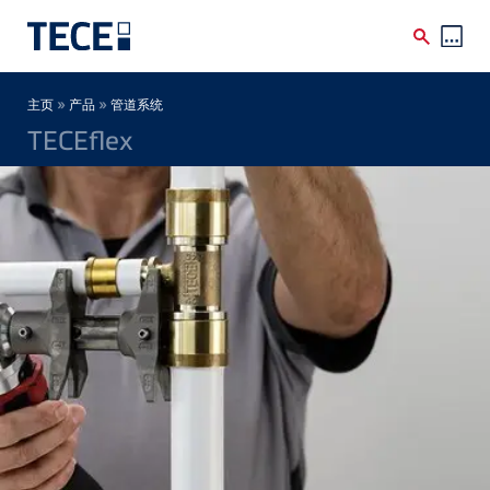
Skip to main content
Breadcrumb
»
»
主页
产品
管道系统
TECEflex