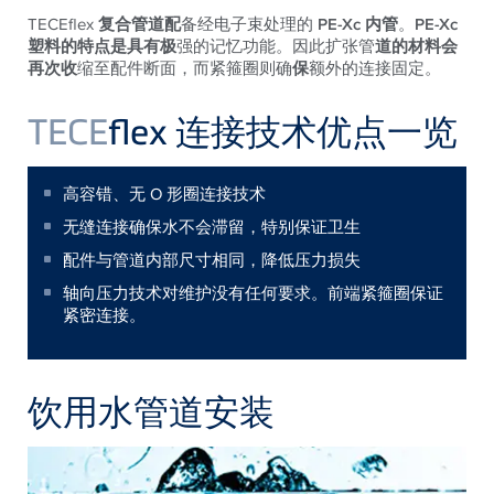
TECEflex
复合管道配
备经电子束处理的
PE-Xc 内管
。
PE-Xc
塑料的特点是具有极
强的记忆功能。因此扩张管
道的材料会
再次收
缩至配件断面，而紧箍圈则确
保
额外的连接固定。
TECE
flex 连接技术优点一览
高容错、无 O 形圈连接技术
无缝连接确保水不会滞留，特别保证卫生
配件与管道内部尺寸相同，降低压力损失
轴向压力技术对维护没有任何要求。前端紧箍圈保证
紧密连接。
饮用水管道安装