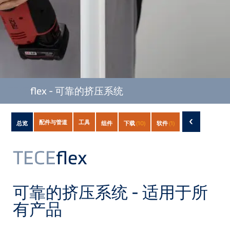
TECE
flex - 可靠的挤压系统
Subnavigation
‹
配件与管道
工具
总览
组件
下载
(10)
软件
(1)
of
current
TECE
flex
Product
可靠的挤压系统 - 适用于所
有产品