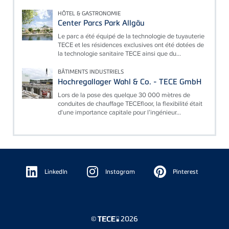
HÔTEL & GASTRONOMIE
Center Parcs Park Allgäu
Le parc a été équipé de la technologie de tuyauterie
TECE et les résidences exclusives ont été dotées de
la technologie sanitaire TECE ainsi que du...
BÂTIMENTS INDUSTRIELS
Hochregallager Wahl & Co. - TECE GmbH
Lors de la pose des quelque 30 000 mètres de
conduites de chauffage TECEfloor, la flexibilité était
d'une importance capitale pour l’ingénieur...
Floating
Sidebar
LinkedIn
Instagram
Pinterest
©
2026