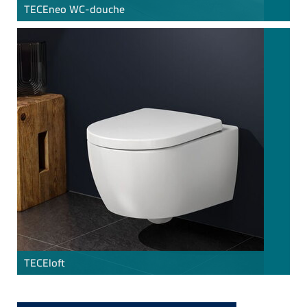
TECE
neo WC-douche
TECE
loft