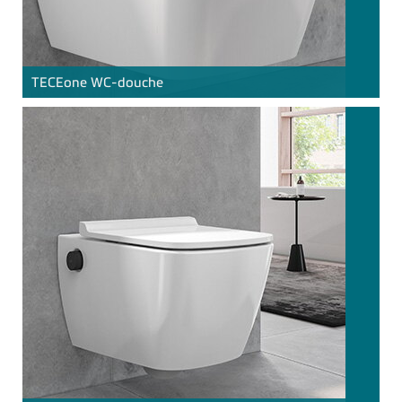
TECE
one WC-douche