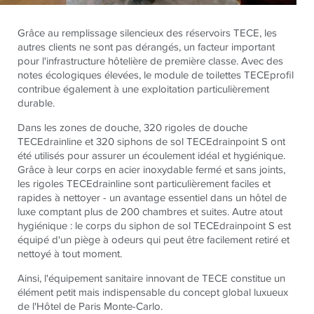
Grâce au remplissage silencieux des réservoirs
TECE
, les
autres clients ne sont pas dérangés, un facteur important
pour l'infrastructure hôtelière de première classe. Avec des
notes écologiques élevées, le module de toilettes
TECE
profil
contribue également à une exploitation particulièrement
durable.
Dans les zones de douche, 320 rigoles de douche
TECE
drainline et 320 siphons de sol
TECE
drainpoint S ont
été utilisés pour assurer un écoulement idéal et hygiénique.
Grâce à leur corps en acier inoxydable fermé et sans joints,
les rigoles
TECE
drainline sont particulièrement faciles et
rapides à nettoyer - un avantage essentiel dans un hôtel de
luxe comptant plus de 200 chambres et suites. Autre atout
hygiénique : le corps du siphon de sol
TECE
drainpoint S est
équipé d'un piège à odeurs qui peut être facilement retiré et
nettoyé à tout moment.
Ainsi, l'équipement sanitaire innovant de
TECE
constitue un
élément petit mais indispensable du concept global luxueux
de l'Hôtel de Paris Monte-Carlo.