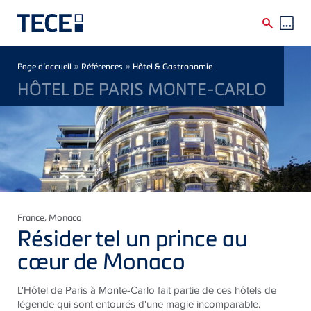
Skip to main content
Breadcrumb
»
»
Page d’accueil
Références
Hôtel & Gastronomie
HÔTEL DE PARIS MONTE-CARLO
France
, Monaco
Résider tel un prince au
cœur de Monaco
L'Hôtel de Paris à Monte-Carlo fait partie de ces hôtels de
légende qui sont entourés d'une magie incomparable.