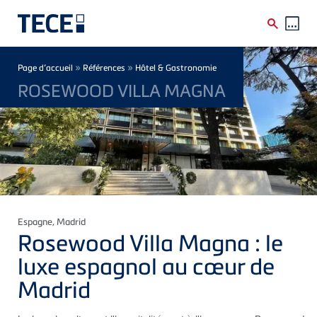
Skip to main content
Breadcrumb
»
»
Page d’accueil
Références
Hôtel & Gastronomie
ROSEWOOD VILLA MAGNA
Espagne
, Madrid
Rosewood Villa Magna : le
luxe espagnol au cœur de
Madrid