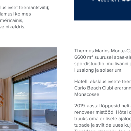
lusiivset teemantsviiti);
 elamusi kolmes
méricainis,
einikeldris.
Thermes Marins Monte-Carl
6600 m² suurusel spaa-ala
spordistuudio, mullivann
ilusalong ja solaarium.
Hotelli eksklusiivsete te
Carlo Beach Clubi eraranna
Monacosse.
2019. aastal lõppesid neli
renoveerimistööd. Hôtel de
truuks oma erilisele ajal
tubade ja sviitide uues ku