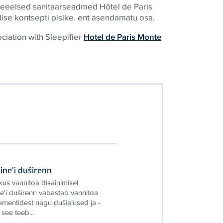
eelsed sanitaarseadmed Hôtel de Paris
dise kontsepti pisike. ent asendamatu osa.
ociation with Sleepifier
Hotel de Paris Monte
ine'i duširenn
kus vannitoa disainimisel
e'i duširenn vabastab vannitoa
lementidest nagu dušialused ja -
 see teeb...