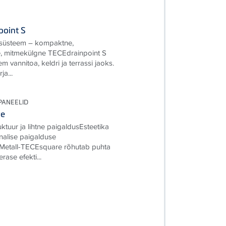
point S
süsteem – kompaktne,
e, mitmekülgne TECEdrainpoint S
m vannitoa, keldri ja terrassi jaoks.
ja...
PANEELID
re
ruktuur ja lihtne paigaldusEsteetika
nalise paigalduse
Metall-TECEsquare rõhutab puhta
rase efekti...