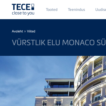
Main
Tooted
Teenindus
Uudis
Menü
1
Skip to main content
Breadcrumb
»
Avaleht
Viited
VÜRSTLIK ELU MONACO S