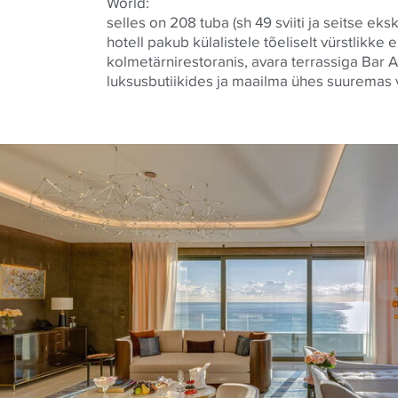
World:
selles on 208 tuba (sh 49 sviiti ja seitse eksk
hotell pakub külalistele tõeliselt vürstlikke
kolmetärnirestoranis, avara terrassiga Bar A
luksusbutiikides ja maailma ühes suuremas v