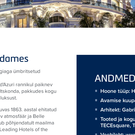
südames
agiaga ümbritsetud
ANDME
d'Azuri rannikul paiknev
Hoone tüüp: Ho
eltskonda, pakkudes kogu
luksust.
Avamise kuup
Arhitekt:
Gabri
uvas 1863. aastal ehitatud
 atmosfäär ja Belle
Tooted ja kog
ulub põhjendatult maailma
TECEsquare
,
T
Leading Hotels of the
Veebileht:
www