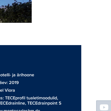
D
telli- ja ärihoone
äev: 2019
el Viora
us:
TECEprofil tualetimoodulid
,
Floating
ECEdrainline
,
TECEdrainpoint S
Sidebar
.montecarlosbm.de