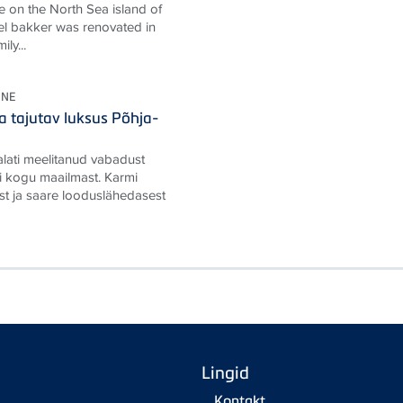
e on the North Sea island of
l bakker was renovated in
ly...
ONE
a tajutav luksus Põhja-
alati meelitanud vabadust
i kogu maailmast. Karmi
st ja saare looduslähedasest
Lingid
Kontakt