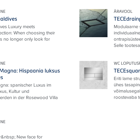
ONE
ÄRAVOOL
aldives
TECEdrain
ives Luxury meets
Modulaarne 
ection: When choosing their
individuaaln
ts no longer only look for
ontrapisüstee
Selle tootesar
ONE
WC LOPUTUS
 Magna: Hispaania luksus
TECEsqua
es
Eriti lame st
ühes tasapin
gna: spanischer Luxus im
võimalusega
us, Kultur und
roostevaba te
erden in der Rosewood Villa
ONE
r&nbsp; New face for