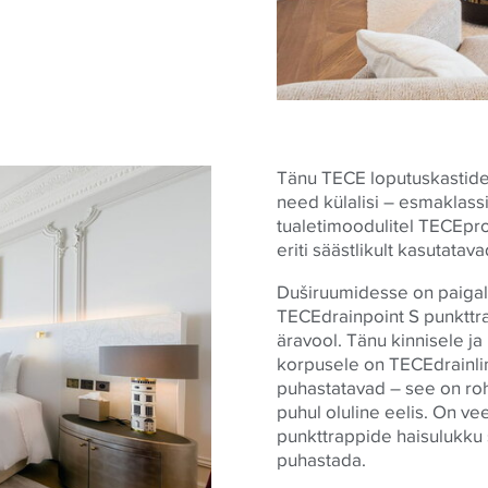
Tänu
TECE
loputuskastide
need külalisi – esmaklassil
tualetimoodulitel
TECE
pro
eriti säästlikult kasutatava
Duširuumidesse on paiga
TECE
drainpoint S punkttr
äravool. Tänu kinnisele ja
korpusele on
TECE
drainli
puhastatavad – see on roh
puhul oluline eelis. On ve
punkttrappide haisulukku 
puhastada.