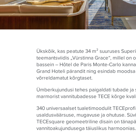
Ükskõik, kas peatute 34 m² suuruses Superi
teemantsviidis „Vürstinna Grace“, millel on 
bassein – Hôtel de Paris Monte-Carlo kann
Grand Hoteli pärandit ning esindab moodsa
võrreldamatut kõrgtaset.
Ümberkujundusi tehes paigaldati tubade ja 
marmorist vannitubadesse
TECE
kõrge kvali
340 universaalset tualetimoodulit
TECE
profi
usaldusväärsuse, mugavuse ja ohutuse. Süvi
TECE
square geomeetriline disain on tänap
vannitoakujundusega täiuslikus harmoonias.