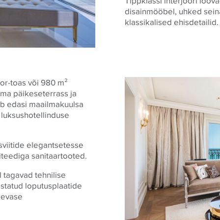
Tippklassi interjööri loov
disainmööbel, uhked sein
klassikalised ehisdetailid.
or-toas või 980 m²
oma päikeseterrass ja
ab edasi maailmakuulsa
 luksushotellinduse
sviitide elegantsetesse
teediga sanitaartooted.
l tagavad tehnilise
statud loputusplaatide
äevase