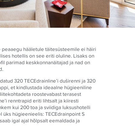
 peaaegu hääletule täitesüsteemile ei häiri
ises hotellis on see eriti oluline. Lisaks on
fil parimad keskkonnanäitajad ja nad on
d.
ldatud 320
TECE
drainline’i duširenni ja 320
appi, et kindlustada ideaalne hügieeniline
 liitekohtadeta roostevabast terasest
ne’i renntrapid eriti lihtsalt ja kiiresti
kem kui 200 toa ja sviidiga luksushotelli
el üks hügieenieelis:
TECE
drainpoint S
saab igal ajal hõlpsalt eemaldada ja