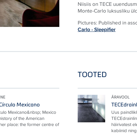
Niisiis on
TECE
uuendusme
Monte-Carlo luksusliku ül
Pictures: Published in ass
Carlo - Sleepifier
TOOTED
ONE
ÄRAVOOL
Círculo Mexicano
TECEdrainl
rculo Mexicano&nbsp; Mexico
Uus paindlik
 history of the American
TECEdrainlin
her place: the former centre of
häirivatest e
kabiinid ning