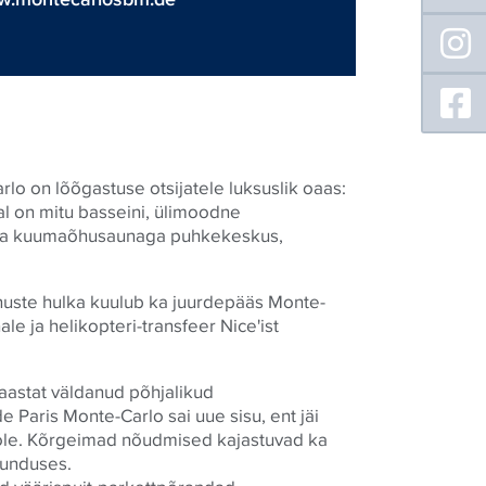
o on lõõgastuse otsijatele luksuslik oaas:
l on mitu basseini, ülimoodne
i ja kuumaõhusaunaga puhkekeskus,
enuste hulka kuulub ka juurdepääs Monte-
le ja helikopteri-transfeer Nice'ist
 aastat väldanud põhjalikud
 Paris Monte-Carlo sai uue sisu, ent jäi
oole. Kõrgeimad nõudmised kajastuvad ka
junduses.