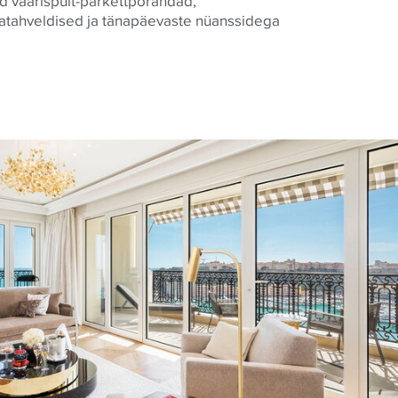
ad väärispuit-parkettpõrandad,
atahveldised ja tänapäevaste nüanssidega