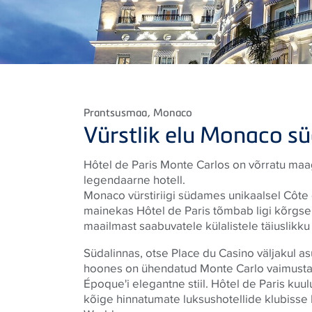
Prantsusmaa
, Monaco
Vürstlik elu Monaco 
Hôtel de Paris Monte Carlos on võrratu ma
legendaarne hotell.
Monaco vürstiriigi südames unikaalsel Côte 
mainekas Hôtel de Paris tõmbab ligi kõrgs
maailmast saabuvatele külalistele täiuslikku 
Südalinnas, otse Place du Casino väljakul as
hoones on ühendatud Monte Carlo vaimustav
Époque'i elegantne stiil. Hôtel de Paris ku
kõige hinnatumate luksushotellide klubisse 