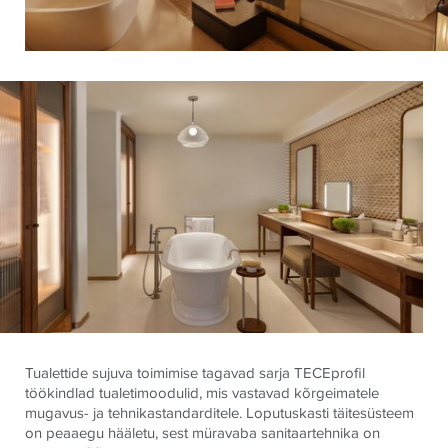
Tualettide sujuva toimimise tagavad sarja
TECE
profil
töökindlad tualetimoodulid, mis vastavad kõrgeimatele
mugavus- ja tehnikastandarditele. Loputuskasti täitesüsteem
on peaaegu hääletu, sest müravaba sanitaartehnika on