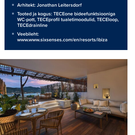
Arhitekt:
Jonathan Leitersdorf
Tooted ja kogus:
TECEone bideefunktsiooniga
WC-pott
,
TECEprofil tualetimoodulid
,
TECEloop
,
TECEdrainline
Veebileht:
www.www.sixsenses.com/en/resorts/ibiza