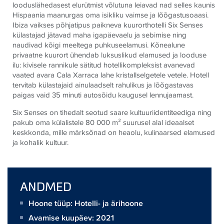
looduslähedasest elurütmist võlutuna leiavad nad selles kaunis
Hispaania maanurgas oma isikliku vaimse ja lõõgastusoaasi.
Ibiza vaikses põhjatipus paikneva kuurorthotelli Six Senses
külastajad jätavad maha igapäevaelu ja sebimise ning
naudivad kõigi meeltega puhkuseelamusi. Kõnealune
privaatne kuurort ühendab luksuslikud elamused ja looduse
ilu: kivisele rannikule sätitud hotellikompleksist avanevad
vaated avara Cala Xarraca lahe kristallselgetele vetele. Hotell
tervitab külastajaid ainulaadselt rahulikus ja lõõgastavas
paigas vaid 35 minuti autosõidu kaugusel lennujaamast.
Six Senses on tihedalt seotud saare kultuuriidentiteediga ning
pakub oma külalistele 80 000 m² suurusel alal ideaalset
keskkonda, mille märksõnad on heaolu, kulinaarsed elamused
ja kohalik kultuur.
ANDMED
Hoone tüüp: Hotelli- ja ärihoone
Avamise kuupäev: 2021