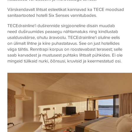
Värskendavalt lihtsat esteetikat kannavad ka
TECE
moodsad
sanitaartooted hotelli Six Senses vannitubades.
TECE
drainline’i duširennide sirgjooneline disain muudab
need duširuumides peaaegu nähtamatuks ning kindlustab
usaldusväärse, ohutu äravoolu.
TECE
drainline'i oluline eelis
on ülimalt lihtne ja kiire puhastatavus. See on just hotellides
väga tähtis. Renntrapi korpus on roostevabast terasest; selle
saab karvadest ja mustusest puhtaks lihtsalt pühkides. Ei ole
mingeid tülikaid nurki, õõnsusi, kruvisid ja keermestatud osi.