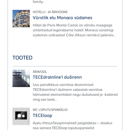
family...
HOTELLI- JA ÄRIHOONE
Vürstlik elu Monaco südames
Hôtel de Paris Monte Carlos on võrratu maagiaga
ümbritsetud legendaarne hotell. Monaco vürstiriigi
südames unikaalsel Côte d'Azuri rannikul paiknev...
TOOTED
ÄRAVOOL
TECEdrainline'i duširenn
Uus paindlikkus vannitoa disainimisel
TECEdrainline'i duširenn vabastab vannitoa
häirivatest elementidest nagu dušialused ja -kabiinid
ning see teeb...
WC LOPUTUSPANEELID
TECEloop
Ajatu lihtsusTasapinnaliselt paigaldatav – otsekui
osa seinast.TECEloop loputuspaneelid