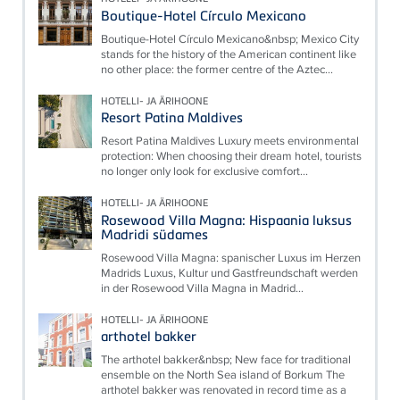
Boutique-Hotel Círculo Mexicano
Boutique-Hotel Círculo Mexicano&nbsp; Mexico City
stands for the history of the American continent like
no other place: the former centre of the Aztec...
HOTELLI- JA ÄRIHOONE
Resort Patina Maldives
Resort Patina Maldives Luxury meets environmental
protection: When choosing their dream hotel, tourists
no longer only look for exclusive comfort...
HOTELLI- JA ÄRIHOONE
Rosewood Villa Magna: Hispaania luksus
Madridi südames
Rosewood Villa Magna: spanischer Luxus im Herzen
Madrids Luxus, Kultur und Gastfreundschaft werden
in der Rosewood Villa Magna in Madrid...
HOTELLI- JA ÄRIHOONE
arthotel bakker
The arthotel bakker&nbsp; New face for traditional
ensemble on the North Sea island of Borkum The
arthotel bakker was renovated in record time as a