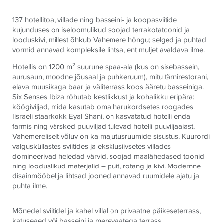
137 hotellitoa, villade ning basseini- ja koopasviitide
kujunduses on iseloomulikud soojad terrakotatoonid ja
looduskivi, millest õhkub Vahemere hõngu; selged ja puhtad
vormid annavad kompleksile lihtsa, ent muljet avaldava ilme.
Hotellis on 1200 m² suurune spaa-ala (kus on sisebassein,
aurusaun, moodne jõusaal ja puhkeruum), mitu tärnirestorani,
elava muusikaga baar ja väliterrass koos ääretu basseiniga.
Six Senses Ibiza rõhutab kestlikkust ja kohalikku eripära:
köögiviljad, mida kasutab oma harukordsetes roogades
Iisraeli staarkokk Eyal Shani, on kasvatatud hotelli enda
farmis ning värsked puuviljad tulevad hotelli puuviljaaiast.
Vahemereliselt võluv on ka majutusruumide sisustus. Kuurordi
valgusküllastes sviitides ja eksklusiivsetes villades
domineerivad heledad värvid, soojad maalähedased toonid
ning looduslikud materjalid – puit, rotang ja kivi. Modernne
disainmööbel ja lihtsad jooned annavad ruumidele ajatu ja
puhta ilme.
Mõnedel sviitidel ja kahel villal on privaatne päikeseterrass,
katuseaed või basseini ja merevaatega terrass.