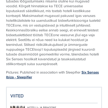
tubades lõõgastumiseks niisama oluline kui mugavad
voodid. Kõrgelt hinnatakse ka
TECE
universaalse
loputuskasti säästlikkust, mis toetab hotelli kestlikkuse
kontsepti. Maksimaalset mugavust pakuvad igas vanuses
hotellikülalistele ka uuenduslikud bideefunktsiooniga tualetid
TECE
one, mis on vastupidavad ja intuitiivselt juhitavad.
Keskkonnasõbraliku eelise annab seegi, et erinevalt teistest
bideetualettidest töötab
TECE
one veesurve jõul ega vaja
elektrit. Seetõttu ei nõua need ka kulukat hooldust ja
teenindust. Stiilsed ristkülikukujulised ja ümmarguste
nuppudega
TECE
loop’i loputusplaadid järgivad kuurordi
tubade disainmööbli geomeetrilisi vorme, täiendades hotelli
Six Senses hoolikalt kavandatud ja tasakaalustatud
stiilikontsepti suisa suurepäraselt.
Pictures: Published in association with Sleepifier
Six Senses
Ibiza - Sleepifier
VIITED
HOTELLI- JA ÄRIHOONE