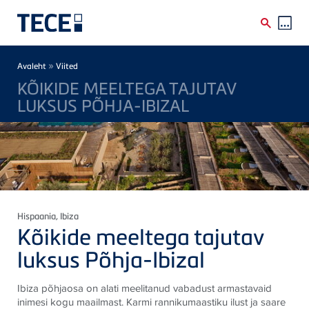
Skip to main content
Breadcrumb
»
Avaleht
Viited
KÕIKIDE MEELTEGA TAJUTAV
LUKSUS PÕHJA-IBIZAL
Hispaania
, Ibiza
Kõikide meeltega tajutav
luksus Põhja-Ibizal
Ibiza põhjaosa on alati meelitanud vabadust armastavaid
inimesi kogu maailmast. Karmi rannikumaastiku ilust ja saare