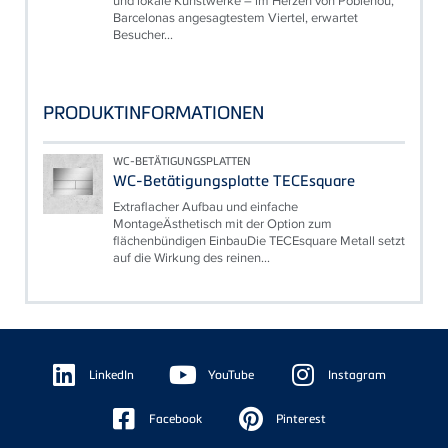
und lokale Kunstwerke – im Herzen von Poblenou,
Barcelonas angesagtestem Viertel, erwartet
Besucher...
PRODUKTINFORMATIONEN
WC-BETÄTIGUNGSPLATTEN
WC-Betätigungsplatte TECEsquare
Extraflacher Aufbau und einfache
MontageÄsthetisch mit der Option zum
flächenbündigen EinbauDie TECEsquare Metall setzt
auf die Wirkung des reinen...
Floating
Sidebar
LinkedIn
YouTube
Instagram
Facebook
Pinterest