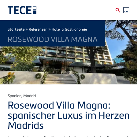
Direkt zum Inhalt
Breadcrumb
»
»
Startseite
Referenzen
Hotel & Gastronomie
ROSEWOOD VILLA MAGNA
Spanien
, Madrid
Rosewood Villa Magna:
spanischer Luxus im Herzen
Madrids