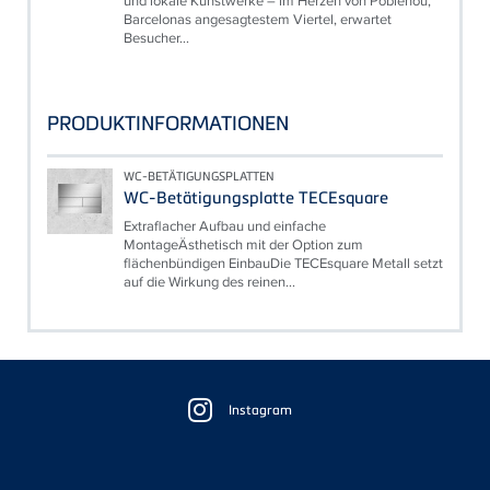
und lokale Kunstwerke – im Herzen von Poblenou,
Barcelonas angesagtestem Viertel, erwartet
Besucher...
PRODUKTINFORMATIONEN
WC-BETÄTIGUNGSPLATTEN
WC-Betätigungsplatte TECEsquare
Extraflacher Aufbau und einfache
MontageÄsthetisch mit der Option zum
flächenbündigen EinbauDie TECEsquare Metall setzt
auf die Wirkung des reinen...
Floating
Sidebar
Instagram