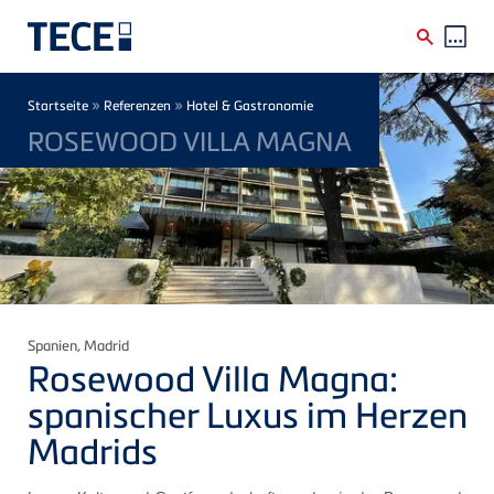
Direkt zum Inhalt
Breadcrumb
»
»
Startseite
Referenzen
Hotel & Gastronomie
ROSEWOOD VILLA MAGNA
Spanien
, Madrid
Rosewood Villa Magna:
spanischer Luxus im Herzen
Madrids