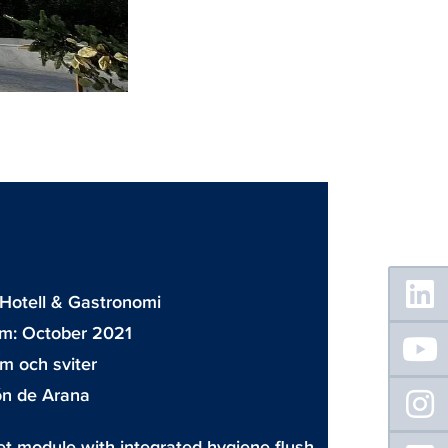
Floating
Sidebar
Hotell & Gastronomi
m: October 2021
m och sviter
n de Arana
ilet module with integrated hygiene flush,