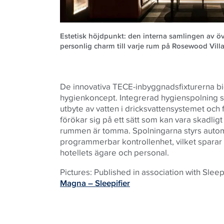
Estetisk höjdpunkt: den interna samlingen av ö
personlig charm till varje rum på Rosewood Vil
De innovativa TECE-inbyggnadsfixturerna bidr
hygienkoncept. Integrerad hygienspolning säk
utbyte av vatten i dricksvattensystemet och f
förökar sig på ett sätt som kan vara skadligt
rummen är tomma. Spolningarna styrs automa
programmerbar kontrollenhet, vilket sparar 
hotellets ägare och personal.
Pictures: Published in association with Sleep
Magna – Sleepifier