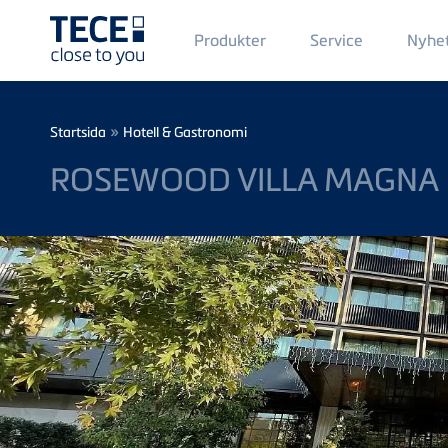
Main
Produkter
Service
Nyhe
Menü
1
Skip to main content
Breadcrumb
»
Startsida
Hotell & Gastronomi
ROSEWOOD VILLA MAGNA