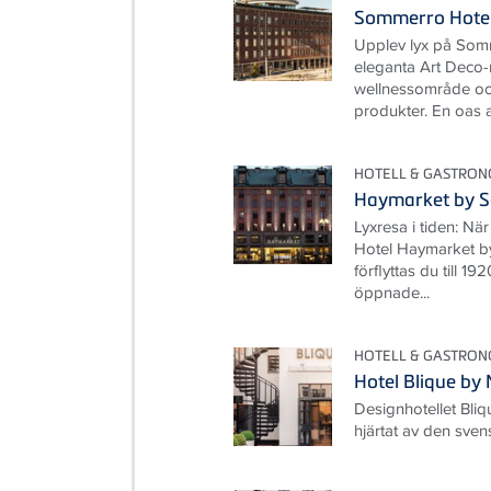
Sommerro Hotel
Upplev lyx på Som
eleganta Art Deco-
wellnessområde oc
produkter. En oas av
HOTELL & GASTRON
Haymarket by S
Lyxresa i tiden: Nä
Hotel Haymarket by
förflyttas du till 19
öppnade...
HOTELL & GASTRON
Hotel Blique by
Designhotellet Bliq
hjärtat av den sve