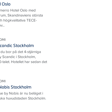
 Oslo
merro Hotel Oslo med
rum, Skandinaviens största
h högkvalitativa TECE-
...
OMI
candic Stockholm
r du bor på det 4-stjärniga
 Scandic i Stockholm,
20-talet. Hotellet har sedan det
OMI
 Nobis Stockholm
ue by Nobis är nu beläget i
nska huvudstaden Stockholm.