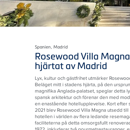
Spanien
, Madrid
Rosewood Villa Magna:
hjärtat av Madrid
Lyx, kultur och gästfrihet utmärker Rosewoo
Beläget mitt i stadens hjärta, på den ursprun
magnifika Anglada-palatset, speglar detta ly
spansk arkitektur och förenar den med mode
en enastående hotellupplevelse. Kort efter 
2021 blev Rosewood Villa Magna utsedd till 
hotellen i världen av flera ledande resemag
faciliteterna på detta omsorgsfullt renover
1972, inkluderar två gourmetrestauranger, et