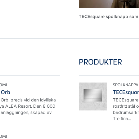
TECEsquare spolknapp som e
PRODUKTER
OMI
SPOLKNAPPA
 Orb
TECEsqua
d Orb, precis vid den idylliska
TECEsquare i
nya ALEA Resort. Den 8 000
rostfritt stå
 anläggningen, skapad av
badrumsarkit
Tre fina...
OMI