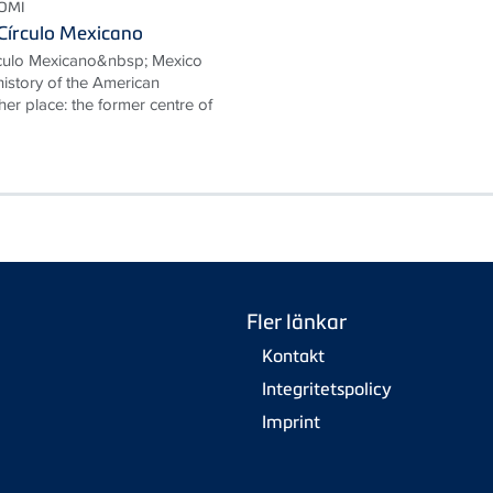
OMI
Círculo Mexicano
rculo Mexicano&nbsp; Mexico
 history of the American
her place: the former centre of
Fler länkar
Kontakt
Integritetspolicy
Imprint