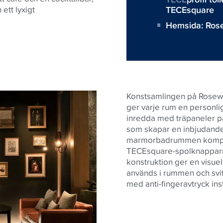
TECEsquare
ett lyxigt
Hemsida:
Ros
Konstsamlingen på Rosew
ger varje rum en personli
inredda med träpaneler p
som skapar en inbjudande 
marmorbadrummen komplet
TECEsquare-spolknapparna
konstruktion ger en visue
används i rummen och svite
med anti-fingeravtryck in