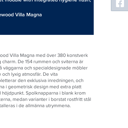
ewood Villa Magna
ood Villa Magna med över 380 konstverk
g charm. De 154 rummen och sviterna är
å väggarna och specialdesignade möbler
och lyxig atmosfär. De vita
terar den exklusiva inredningen, och
 i geometrisk design med extra platt
ll höjdpunkt. Spolknapparna i blank krom
rna, medan varianter i borstat rostfritt stål
stalleras i de allmänna utrymmena.