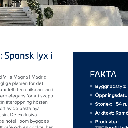
 Spansk lyx i
FAKTA
d Villa Magna i Madrid.
gliga platsen för det
Byggnadstyp: 
xhotell den unika andan i
Öppningsdatu
rn elegans för att skapa
sin återöppning hösten
Storlek:
154 ru
ett av de bästa nya
Arkitekt:
Ramó
asin. De exklusiva
ade hotell, som byggdes
Produkter:
t café och en cocktailbar,
TECE
profil to