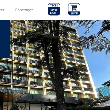
Main
ter
Företaget
Menu
2