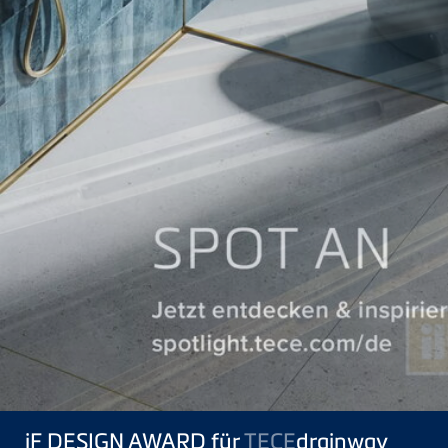
iF DESIGN AWARD für
TECE
drainway