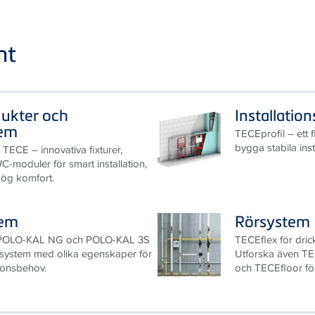
nt
dukter och
Installatio
tem
TECEprofil – ett f
bygga stabila ins
 TECE – innovativa fixturer,
-moduler för smart installation,
hög komfort.
tem
Rörsystem
 POLO-KAL NG och POLO-KAL 3S
TECEflex för drick
rsystem med olika egenskaper för
Utforska även T
tionsbehov.
och TECEfloor fö