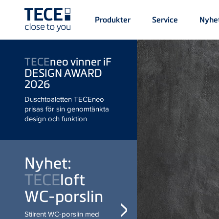
Main
Produkter
Service
Nyhe
Menü
1
Skip to main content
TECE
neo vinner iF
DESIGN AWARD
2026
Duschtoaletten TECEneo
prisas för sin genomtänkta
design och funktion
Nyhet:
TECE
loft
WC-porslin
Stilrent WC-porslin med