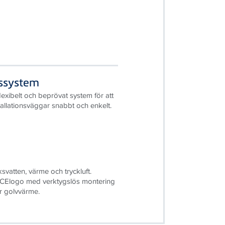
nssystem
lexibelt och beprövat system för att
tallationsväggar snabbt och enkelt.
svatten, värme och tryckluft.
ECElogo med verktygslös montering
r golvvärme.