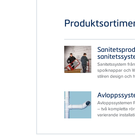
Produktsortime
Sanitetspro
sanitetssys
Sanitetssystem från
spolknappar och WC
stilren design och 
Avloppssys
Avloppssystemen
– två kompletta rö
varierande installa