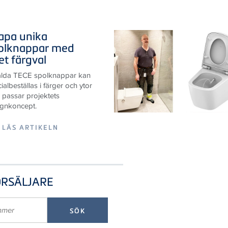
apa unika
olknappar med
et färgval
alda TECE spolknappar kan
ialbeställas i färger och ytor
passar projektets
ignkoncept.
LÄS ARTIKELN
ÖRSÄLJARE