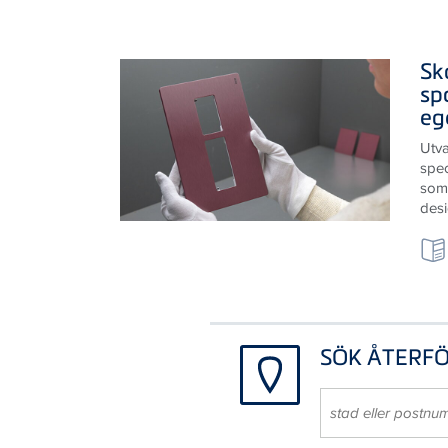
Sk
sp
eg
Utv
spec
som 
des
SÖK ÅTERF