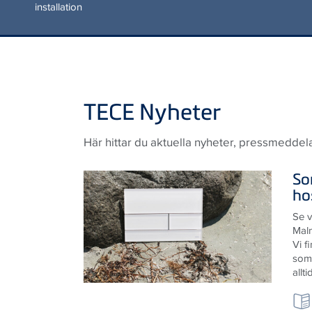
installation
TECE Nyheter
Här hittar du aktuella nyheter, pressmeddel
So
ho
Se v
Mal
Vi f
som
allt