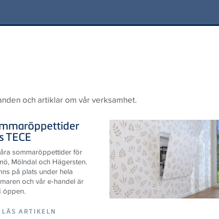
anden och artiklar om vår verksamhet.
mmaröppettider
s
TECE
åra sommaröppettider för
mö, Mölndal och Hägersten.
inns på plats under hela
maren och vår e-handel är
id öppen.
LÄS ARTIKELN