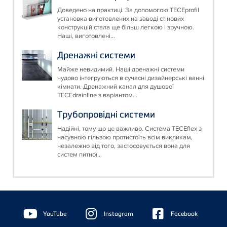
Доведено на практиці. За допомогою TECEprofil
установка виготовлених на заводі стінових
конструкцій стала ще більш легкою і зручною.
Наші, виготовлені...
Дренажні системи
Майже невидимий. Наші дренажні системи
чудово інтегруються в сучасні дизайнерські ванні
кімнати. Дренажний канал для душової
TECEdrainline з варіантом...
Трубопровідні системи
Надійні, тому що це важливо. Система TECEflex з
насувною гільзою протистоїть всім викликам,
незалежно від того, застосовується вона для
систем питної...
Floating
Sidebar
YouTube
Instagram
Facebook