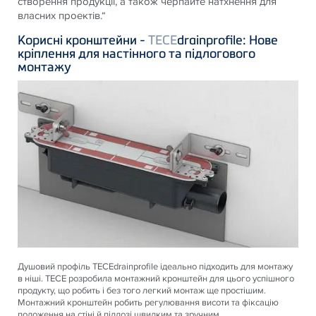
створення продукції, а також черпайте натхнення для
власних проектів.“
Корисні кронштейни -
TECE
drainprofile: Нове
кріплення для настінного та підлогового
монтажу
Душовий профіль
TECE
drainprofile ідеально підходить для монтажу
в ніші.
TECE
розробила монтажний кронштейн для цього успішного
продукту, що робить і без того легкий монтаж ще простішим.
Монтажний кронштейн робить регулювання висоти та фіксацію
положення на стіні й підлозі швидким та зручним.