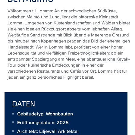
Välkommen till Lomma: An der schwedischen Südküste,
zwischen Malmö und Lund, liegt die pittoreske Kleinstadt
Lomma. Umgeben von Küstenlandschaften und Wäldern bietet
sie einen idealen Rückzugsort abseits vom lebhaften Alltag.
Weitläufige Sandstrände mit Blick über die Meerenge Öresund
bis hinüber nach Kopenhagen prägen das Bild der ehemaligen
Handelsstadt. Wer in Lomma lebt, profitiert von einer hohen
Lebensqualität und vielfältigen Freizeitmöglichkeiten: ob ein
entspannter Spaziergang am Meer, eine abenteuerliche Kayak-
Tour oder kulinarische Entdeckungen in einer der
verschiedenen Restaurants und Cafés vor Ort. Lomma hält für
jeden ein ganz persönliches Highlight bereit.
DATEN
Gebäudetyp: Wohnbauten
Eröffnungsdatum: 2025
Architekt:
Liljewall Arkitekter