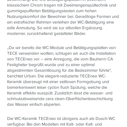
klassischem Chrom tragen mit Zweimengenspültechnik und
gummigepufferten Betätigungstasten zum hohen
Nutzungskomfort der Bewohner bei. Geradlinge Formen und
ein extraflacher Rahmen verleihen der WC-Betätigung eine
edle Anmutung. So wird sie zur stilvollen Ergänzung
moderner, zurückhaltend gestalteter Bäder.
„Da wir bereits die WC-Module und Betätigungsplatten von
TECE verwenden wollten, schlugen wir auch die Installation
von TECEneo vor – eine Anregung, die vom Bauherrn CA
Fastigheter begrüßt wurde und zu einer optimal
abgestimmten Gesamtlösung für die Badezimmer führte“,
berichtet Urban.
Die elegant-reduzierte
TECE
neo WC-
Keramik überzeugt mit einer zeitlosen Formgebung und
bemerkenswert leiser cyclon flush Spülung, welche die
Keramik effektiv ausspült. Zusätzlich lässt die wasser- und
schmutzabweisende cera clean-Oberflächenbeschichtung
das Wasser einfach abperlen.
Die WC-Keramik TECEneo ist übrigens auch als Dusch-WC
verfügbar. Bei den Modellen mit Kalt- oder Kalt- und