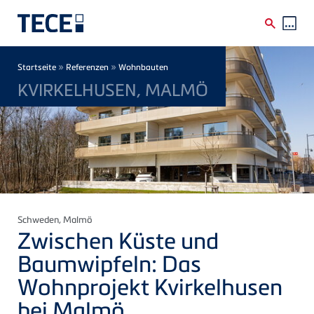
Direkt zum Inhalt
Breadcrumb
»
»
Startseite
Referenzen
Wohnbauten
KVIRKELHUSEN, MALMÖ
Schweden
, Malmö
Zwischen Küste und
Baumwipfeln: Das
Wohnprojekt Kvirkelhusen
bei Malmö