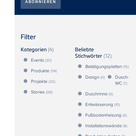
Filter
Kategorien
(4)
Beliebte
Stichwörter
(12)
Events
(30)
Betätigungsplatten
(15)
Produkte
(114)
Design
Dusch-
(6)
Projekte
(26)
WC
(7)
Stories
(98)
Duschrinne
(9)
Entwässerung
(10)
Fußbodenheizung
(6)
Installationswände
(8)