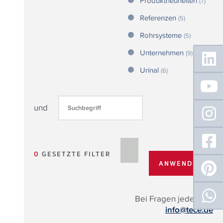
Produktneuheiten
(7)
Referenzen
(5)
Rohrsysteme
(5)
Floating
Unternehmen
(9)
Sidebar
Urinal
(6)
und
0
GESETZTE FILTER
Bei Fragen jederzeit:
info@tece.de