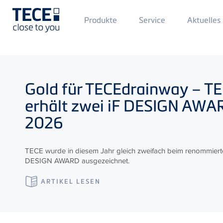
Main
Produkte
Service
Aktuelles
Menü
1
Direkt zum Inhalt
Gold für
TECE
drainway –
TE
erhält zwei iF DESIGN AW
2026
TECE wurde in diesem Jahr gleich zweifach beim renommiert
DESIGN AWARD ausgezeichnet.
ARTIKEL LESEN