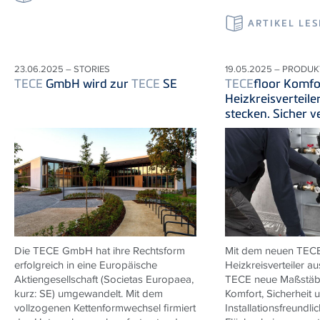
ARTIKEL LE
23.06.2025 – STORIES
19.05.2025 – PRODUK
TECE
GmbH wird zur
TECE
SE
TECE
floor Komfo
Heizkreisverteile
stecken. Sicher v
Die
TECE
GmbH hat ihre Rechtsform
Mit dem neuen
TEC
erfolgreich in eine Europäische
Heizkreisverteiler au
Aktiengesellschaft (Societas Europaea,
TECE
neue Maßstäbe
kurz: SE) umgewandelt. Mit dem
Komfort, Sicherheit 
vollzogenen Kettenformwechsel firmiert
Installationsfreundlic