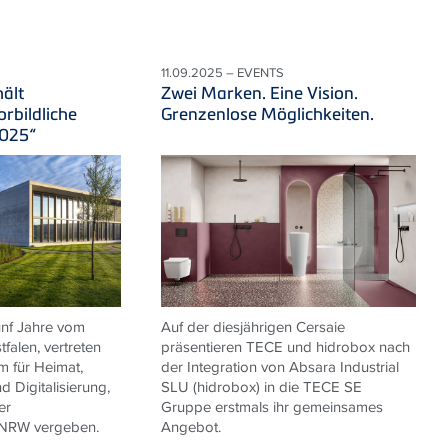
11.09.2025 – EVENTS
ält
Zwei Marken. Eine Vision.
rbildliche
Grenzenlose Möglichkeiten.
2025“
fünf Jahre vom
Auf der diesjährigen Cersaie
falen, vertreten
präsentieren TECE und hidrobox nach
m für Heimat,
der Integration von Absara Industrial
 Digitalisierung,
SLU (hidrobox) in die TECE SE
er
Gruppe erstmals ihr gemeinsames
 NRW vergeben.
Angebot.