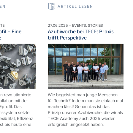
SEN
ARTIKEL LESEN
KTE
27.06.2025 – EVENTS, STORIES
ofil – Eine
Azubiwoche bei
TECE
: Praxis
e
trifft Perspektive
n revolutionierte
Wie begeistert man junge Menschen
allation mit der
für Technik? Indem man sie einfach mal
E
profil. Das
machen lässt! Genau das ist das
onssystem setzte
Prinzip unserer Azubiwoche, die wir als
ibilität, Effizienz
TECE
Academy auch 2025 wieder
ist bis heute eine
erfolgreich umgesetzt haben.