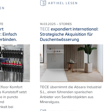
ARTIKEL LESEN
SEN
TE
14.03.2025 – STORIES
rt
TECE
expandiert international:
r: Einfach
Strategische Akquisition für
erbinden.
Duschentwässerung
E
floor Komfort
TECE übernimmt die
Absara Industrial
s Kunststoff setzt
S.L., einen führenden spanischen
 in puncto
Anbieter von Sanitärobjekten aus
und
Mineralguss.
hkeit bei