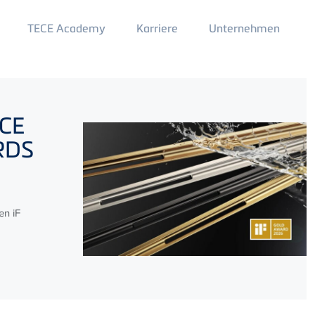
Main
TECE Academy
Karriere
Unternehmen
Menu
2
CE
ARDS
en iF