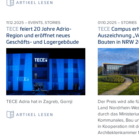
ARTIKEL LESEN
11.12.2025 – EVENTS, STORIES
01.10.2025 – STORIES
TECE
feiert 20 Jahre Adria-
TECE
Campus erh
Region und eröffnet neues
Auszeichnung „Vo
Geschäfts- und Lagergebäude
Bauten in NRW 
TECE
Adria
hat in Zagreb,
Gornji
Der Preis wird alle 
Land Nordrhein-West
durch das Ministeriu
ARTIKEL LESEN
Kommunales, Bau und
in Kooperation mit d
Architektenkammer