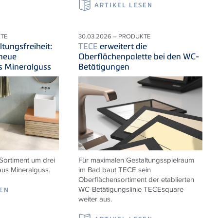
ARTIKEL LESEN
KTE
30.03.2026 – PRODUKTE
tungsfreiheit:
TECE
erweitert die
 neue
Oberflächenpalette bei den WC-
s Mineralguss
Betätigungen
Sortiment um drei
Für maximalen Gestaltungsspielraum
us Mineralguss.
im Bad baut TECE sein
Oberflächensortiment der etablierten
WC-Betätigungslinie TECEsquare
SEN
weiter aus.