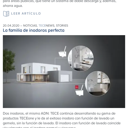
para áreas públicas, que tiene un sistema de doble descarga y, además,
ahorra agua.
LEER ARTÍCULO
20.04.2020 – NOTICIAS,
TECE
NEWS, STORIES
La familia de inodoros perfecta
Dos inodoros, el mismo ADN: TECE continúa desarrollando su gama de
productos TECEone y le da al exitoso inodoro con función de lavado un
gemelo, sin la función de lavado. El inodoro con función de lavado coincide
visualmente con el inodoro normal y viceversa.