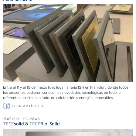
Entre el 11 y el 15 de marzo tuvo lugar la feria ISH en Frankfurt, donde todos
los presentes pudieron conocer las novedades tecnológicas en todo lo
referente al sector sanitario, de calefacción y energías renovables.
LEER ARTÍCULO
15.07.2019 –
TECE
NEWS
TECE
solid &
TECE
filo-Solid