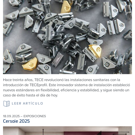
Hace treinta años,
TECE
revolucionó las instalaciones sanitarias con la
introducción de
TECE
profil. Este innovador sistema de instalación estableció
nuevos estándares en flexibilidad, eficiencia y estabilidad, y sigue siendo un
caso de éxito hasta el día de hoy.
LEER ARTÍCULO
18.09.2025 – EXPOSICIONES
Cersaie 2025