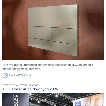
Fyra nya metallutföranden stärker spolknappsserien TECEsquare och
breddar designmöjligheterna.
LÄS ARTIKELN
12.02.2026 – UTSTÄLLNINGAR
TECE
ställer ut på Nordbygg 2026