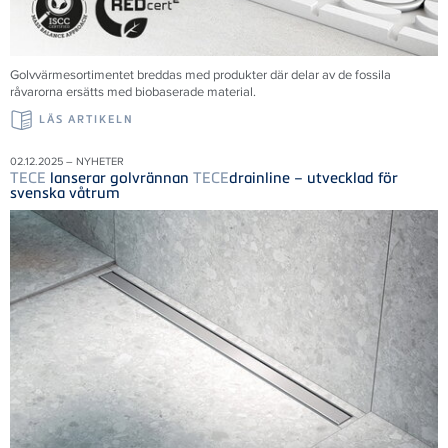
Golvvärmesortimentet breddas med produkter där delar av de fossila
råvarorna ersätts med biobaserade material.
LÄS ARTIKELN
02.12.2025 – NYHETER
TECE
lanserar golvrännan
TECE
drainline – utvecklad för
svenska våtrum