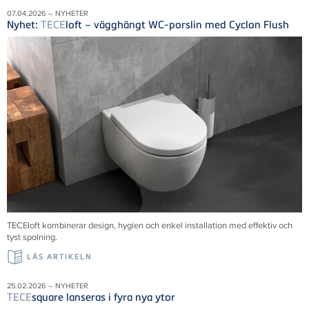
07.04.2026 – NYHETER
Nyhet:
TECE
loft – vägghängt WC-porslin med Cyclon Flush
TECE
loft kombinerar design, hygien och enkel installation med effektiv och
tyst spolning.
LÄS ARTIKELN
25.02.2026 – NYHETER
TECE
square lanseras i fyra nya ytor