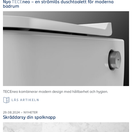
Nya
TECE
neo – en strömlös duschtoalett för moderna
badrum
TECE
neo kombinerar modern design med hållbarhet och hygien.
LÄS ARTIKELN
29.08.2024 – NYHETER
Skräddarsy din spolknapp