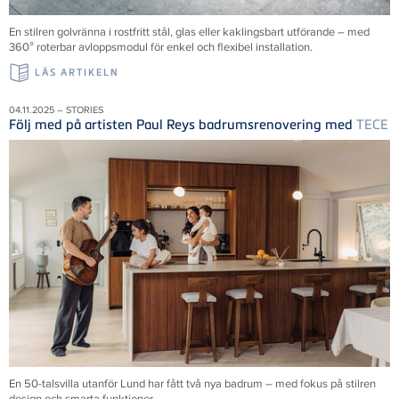
En stilren golvränna i rostfritt stål, glas eller kaklingsbart utförande – med
360° roterbar avloppsmodul för enkel och flexibel installation.
LÄS ARTIKELN
04.11.2025 – STORIES
Följ med på artisten Paul Reys badrumsrenovering med
TECE
En 50-talsvilla utanför Lund har fått två nya badrum – med fokus på stilren
design och smarta funktioner.