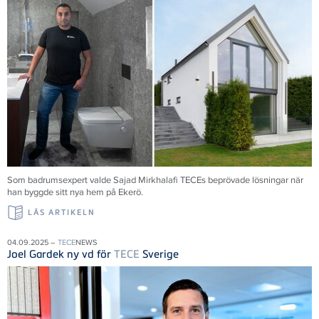
Som badrumsexpert valde Sajad Mirkhalafi TECEs beprövade lösningar när
han byggde sitt nya hem på Ekerö.
LÄS ARTIKELN
04.09.2025 –
TECE
NEWS
Joel Gardek ny vd för
TECE
Sverige