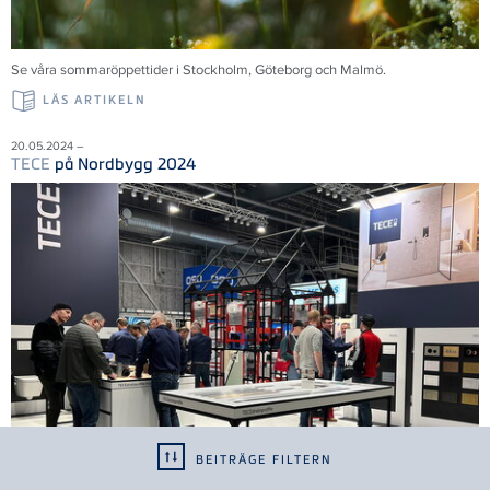
Se våra sommaröppettider i Stockholm, Göteborg och Malmö.
LÄS ARTIKELN
20.05.2024 –
TECE
på Nordbygg 2024
BEITRÄGE FILTERN
Tack till alla 35 000 besökare som bidrog till en framgångsrik mässa. Vi ser