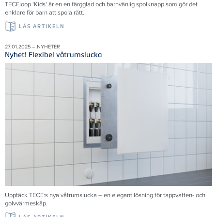
TECEloop 'Kids' är en en färgglad och barnvänlig spolknapp som gör det
enklare för barn att spola rätt.
LÄS ARTIKELN
27.01.2025 – NYHETER
Nyhet! Flexibel våtrumslucka
Upptäck TECE:s nya våtrumslucka – en elegant lösning för tappvatten- och
golvvärmeskåp.