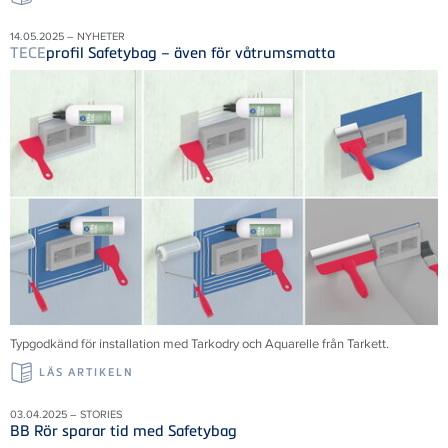
14.05.2025 – NYHETER
TECE
profil Safetybag – även för våtrumsmatta
Typgodkänd för installation med Tarkodry och Aquarelle från Tarkett.
LÄS ARTIKELN
03.04.2025 – STORIES
BB Rör sparar tid med Safetybag