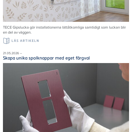
TECE Gipslucka gör installationerna lättåtkomliga samtidigt som luckan blir
en del av väggen.
LÄS ARTIKELN
21.05.2026 –
Skapa unika spolknappar med eget färgval