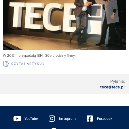
W 2017 r przypadają ISH i 30e urodziny firmy.
CZYTAJ ARTYKUŁ
Pytania:
tece@tece.pl
Floating
Sidebar
YouTube
Instagram
Facebook