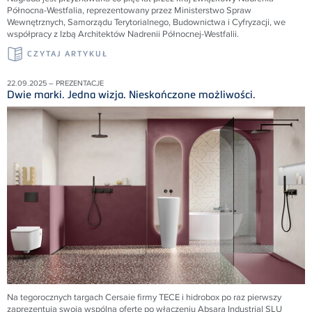
Północna-Westfalia, reprezentowany przez Ministerstwo Spraw
Wewnętrznych, Samorządu Terytorialnego, Budownictwa i Cyfryzacji, we
współpracy z Izbą Architektów Nadrenii Północnej-Westfalii.
CZYTAJ ARTYKUŁ
22.09.2025 – PREZENTACJE
Dwie marki. Jedna wizja. Nieskończone możliwości.
Na tegorocznych targach Cersaie firmy TECE i hidrobox po raz pierwszy
zaprezentują swoją wspólną ofertę po włączeniu Absara Industrial SLU