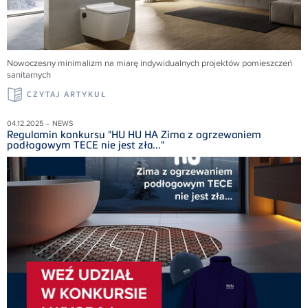
Nowoczesny minimalizm na miarę indywidualnych projektów pomieszczeń
sanitarnych
CZYTAJ ARTYKUŁ
04.12.2025 – NEWS
Regulamin konkursu "HU HU HA Zima z ogrzewaniem
podłogowym TECE nie jest zła..."