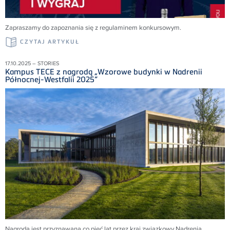
Zapraszamy do zapoznania się z regulaminem konkursowym.
CZYTAJ ARTYKUŁ
17.10.2025 – STORIES
Kampus TECE z nagrodą „Wzorowe budynki w Nadrenii
Północnej-Westfalii 2025”
Nagroda jest przyznawana co pięć lat przez kraj związkowy Nadrenia