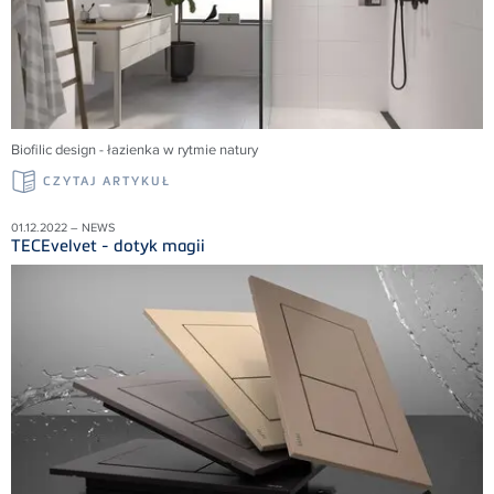
Biofilic design - łazienka w rytmie natury
CZYTAJ ARTYKUŁ
01.12.2022 – NEWS
TECEvelvet - dotyk magii