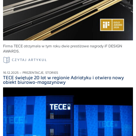
Firma TECE otrzymała w tym roku dwie prestiżowe nagrody iF DESIGN
AWARDS
.
CZYTAJ ARTYKUŁ
16.12.2025 – PREZENTACJE, STORIES
TECE świętuje 20 lat w regionie Adriatyku i otwiera nowy
obiekt biurowo-magazynowy