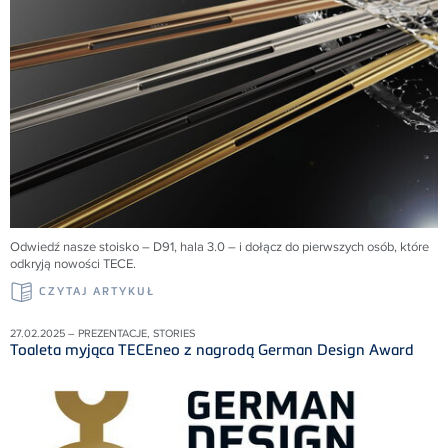
Odwiedź nasze stoisko – D91, hala 3.0 – i dołącz do pierwszych osób, które
odkryją nowości TECE.
CZYTAJ ARTYKUŁ
27.02.2025 – PREZENTACJE, STORIES
Toaleta myjąca TECEneo z nagrodą German Design Award