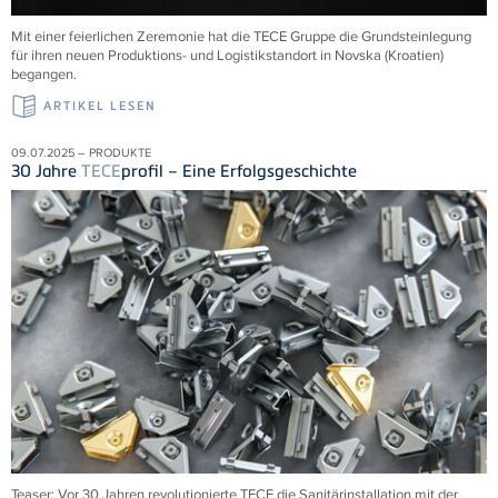
Mit einer feierlichen Zeremonie hat die
TECE
Gruppe die Grundsteinlegung
für ihren neuen Produktions- und Logistikstandort in Novska (Kroatien)
begangen.
ARTIKEL LESEN
09.07.2025 – PRODUKTE
30 Jahre
TECE
profil – Eine Erfolgsgeschichte
Teaser: Vor 30 Jahren revolutionierte
TECE
die Sanitärinstallation mit der