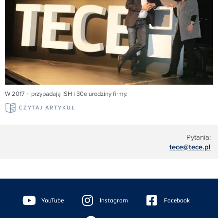
W 2017 r przypadają ISH i 30e urodziny firmy.
CZYTAJ ARTYKUŁ
Pytania:
tece@tece.pl
Floating
Sidebar
YouTube
Instagram
Facebook