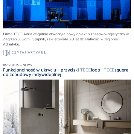
Firma
TECE
Adria oficjalnie otworzyła nowy obiekt biznesowo-logistyczny w
Zagrzebiu, Gornji Stupnik, i świętowała 20 lat działalności w regionie
Adriatyku.
CZYTAJ ARTYKUŁ
05.12.2025 – NEWS
Funkcjonalność w ukryciu - przyciski
TECE
loop i
TECE
square
do zabudowy indywidualnej