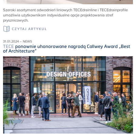
Szeroki asortyment odwodnień liniowych
TECE
drainline i
TECE
drainprofile
umożliwia użytkownikom indywidualne opcje projektowania stref
prysznicowych.
CZYTAJ ARTYKUŁ
31.01.2024 – NEWS
TECE
ponownie uhonorowane nagrodą Callwey Award „Best
of Architecture“