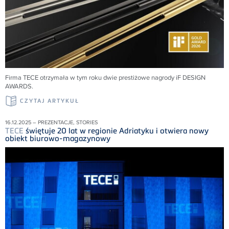
Firma
TECE
otrzymała w tym roku dwie prestiżowe nagrody iF DESIGN
AWARDS
.
CZYTAJ ARTYKUŁ
16.12.2025 – PREZENTACJE, STORIES
TECE
świętuje 20 lat w regionie Adriatyku i otwiera nowy
obiekt biurowo-magazynowy