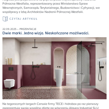
Północna-Westfalia, reprezentowany przez Ministerstwo Spraw
Wewnętrznych, Samorządu Terytorialnego, Budownictwa i Cyfryzacji, we
współpracy z Izbą Architektów Nadrenii Północnej-Westfalii.
CZYTAJ ARTYKUŁ
22.09.2025 – PREZENTACJE
Dwie marki. Jedna wizja. Nieskończone możliwości.
Na tegorocznych targach Cersaie firmy TECE i hidrobox po raz pierwszy
zaprezentują swoją wspólną ofertę po włączeniu Absara Industrial SLU