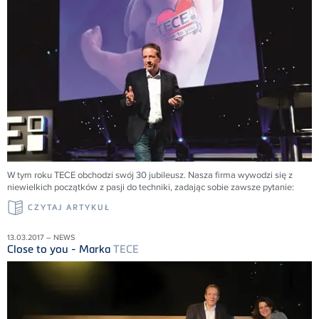
W tym roku TECE obchodzi swój 30 jubileusz. Nasza firma wywodzi się z
niewielkich początków z pasji do techniki, zadając sobie zawsze pytanie:
CZYTAJ ARTYKUŁ
13.03.2017 – NEWS
Close to you - Marka
TECE