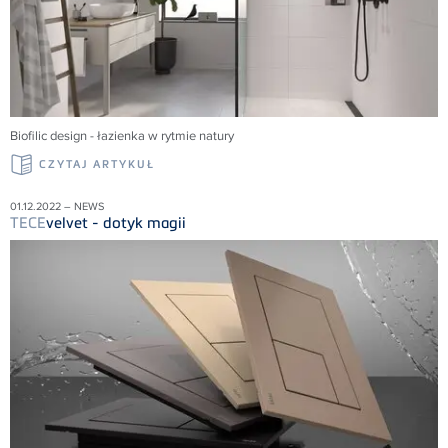
Biofilic design - łazienka w rytmie natury
CZYTAJ ARTYKUŁ
01.12.2022 – NEWS
TECE
velvet - dotyk magii