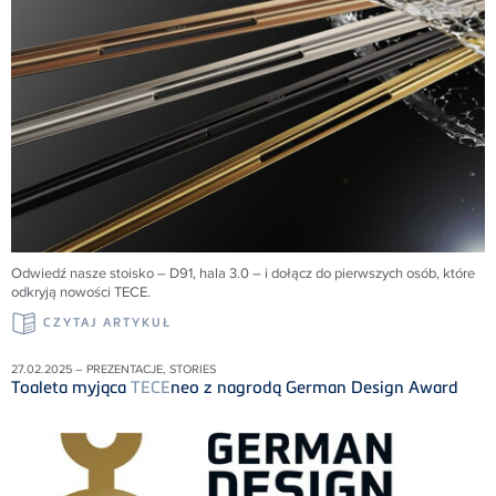
Odwiedź nasze stoisko – D91, hala 3.0 – i dołącz do pierwszych osób, które
odkryją nowości
TECE
.
CZYTAJ ARTYKUŁ
27.02.2025 – PREZENTACJE, STORIES
Toaleta myjąca
TECE
neo z nagrodą German Design Award