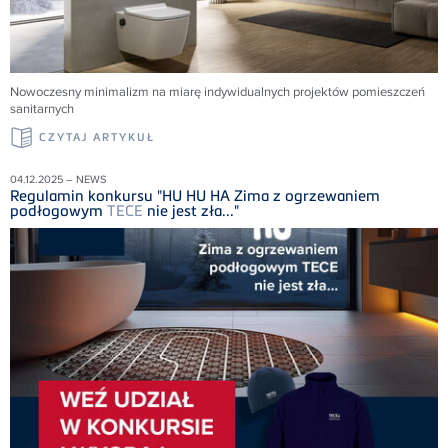
Nowoczesny minimalizm na miarę indywidualnych projektów pomieszczeń
sanitarnych
CZYTAJ ARTYKUŁ
04.12.2025 – NEWS
Regulamin konkursu "HU HU HA Zima z ogrzewaniem
podłogowym
TECE
nie jest zła..."