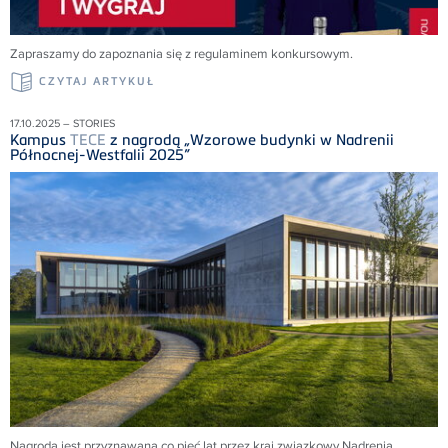
Zapraszamy do zapoznania się z regulaminem konkursowym.
CZYTAJ ARTYKUŁ
17.10.2025 – STORIES
Kampus
TECE
z nagrodą „Wzorowe budynki w Nadrenii
Północnej-Westfalii 2025”
Nagroda jest przyznawana co pięć lat przez kraj związkowy Nadrenia