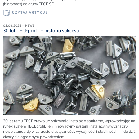
(hidroboox) do grupy TECE SE.
CZYTAJ ARTYKUŁ
03.09.2025 – NEWS
30 lat
TECE
profil - historia sukcesu
30 lat temu
TECE
zrewolucjonizowała instalacje sanitarne, wprowadzając na
rynek system
TECE
profil. Ten innowacyjny system instalacyjny wyznaczył
nowe standardy w zakresie elastyczności, wydajności i stabilności – i do dziś
cieszy się ogromnym powodzeniem.