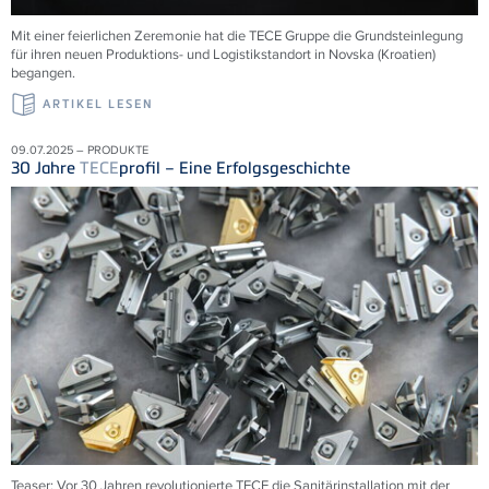
Mit einer feierlichen Zeremonie hat die
TECE
Gruppe die Grundsteinlegung
für ihren neuen Produktions- und Logistikstandort in Novska (Kroatien)
begangen.
ARTIKEL LESEN
09.07.2025 – PRODUKTE
30 Jahre
TECE
profil – Eine Erfolgsgeschichte
Teaser: Vor 30 Jahren revolutionierte
TECE
die Sanitärinstallation mit der