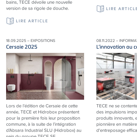
bains, TECE dévoile une nouvelle
version de sa rigole de douche.
LIRE ARTICL
LIRE ARTICLE
18.09.2025 – EXPOSITIONS
08.11.2022 – INFORM
Cersaie 2025
L’innovation au 
Lors de l’édition de Cersaie de cette
TECE
ne se content
année, TECE et Hidrobox présentent
des impulsions impo
pour la première fois leur proposition
produits innovants, 
commune, à la suite de l’intégration
pionnière en matière
d’Absara Industrial SLU (Hidrobox) au
d'entreposage effica
sein du groupe TECE SE.