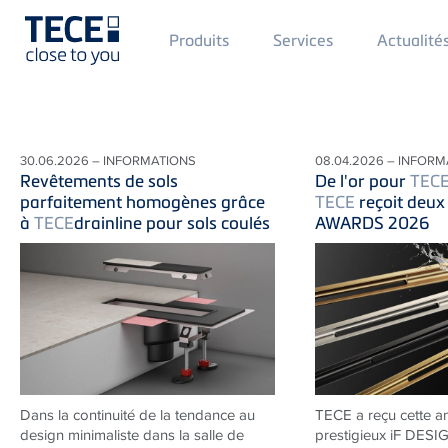
Main
Produits
Services
Actualité
Menü
1
Skip to main content
30.06.2026 – INFORMATIONS
08.04.2026 – INFORM
Revêtements de sols
De l'or pour
TEC
parfaitement homogènes grâce
TECE
reçoit deux
à
TECE
drainline pour sols coulés
AWARDS 2026
Dans la continuité de la tendance au
TECE a reçu cette a
design minimaliste dans la salle de
prestigieux iF DES