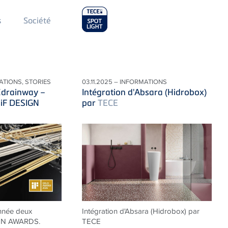
Main
s
Société
Menu
2
ATIONS, STORIES
03.11.2025 – INFORMATIONS
E
drainway –
Intégration d'Absara (Hidrobox)
 iF DESIGN
par
TECE
nnée deux
Intégration d'Absara (Hidrobox) par
IGN AWARDS.
TECE