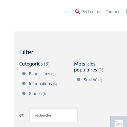
Secon
Recherche
Contact
Menu
Filter
Catégories
(3)
Mots-clés
populaires
(1)
Expositions
(1)
Société
(3)
Informations
(6)
Stories
(1)
et
Floating
Sidebar