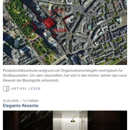
Produktivitätsverluste aufgrund von Organisationsmängeln sind typisch für
Großbaustellen. Um dem abzuhelfen, hat sich in den letzten Jahren das neue
Gewerk der Baulogistik entwickelt.
ARTIKEL LESEN
10.03.2019 –
TECE
NEWS
Elegante Akzente