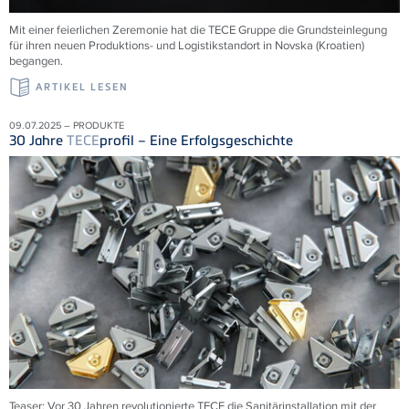
Mit einer feierlichen Zeremonie hat die
TECE
Gruppe die Grundsteinlegung
für ihren neuen Produktions- und Logistikstandort in Novska (Kroatien)
begangen.
ARTIKEL LESEN
09.07.2025 – PRODUKTE
30 Jahre
TECE
profil – Eine Erfolgsgeschichte
Teaser: Vor 30 Jahren revolutionierte
TECE
die Sanitärinstallation mit der