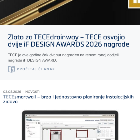
Zlato za
TECE
drainway –
TECE
osvojio
dvije iF DESIGN AWARDS 2026 nagrade
TECE
je ove godine čak dvaput nagrađen na renomiranoj dodjeli
nagrada iF DESIGN AWARD.
PROČITAJ ČLANAK
03.08.2026 – NOVOSTI
TECE
smartwall – brzo i jednostavno planiranje instalacijskih
zidova