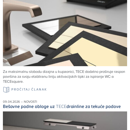
Za maksimalnu slobodu dizajna u kupaonici,
TECE
dodatno proširuje raspon
površina za svoju etabliranu liniju aktivacijskih tipki za ispiranje WC-a
TECE
square.
PROČITAJ ČLANAK
09.04.2026 – NOVOSTI
Bešavne podne obloge uz
TECE
drainline za tekuće podove