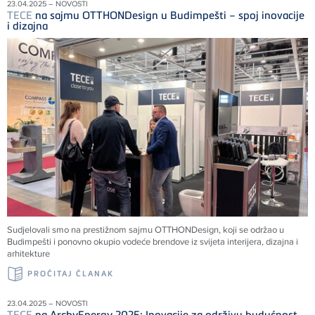
23.04.2025 – NOVOSTI
TECE
na sajmu OTTHONDesign u Budimpešti – spoj inovacije
i dizajna
Sudjelovali smo na prestižnom sajmu OTTHONDesign, koji se održao u
Budimpešti i ponovno okupio vodeće brendove iz svijeta interijera, dizajna i
arhitekture
PROČITAJ ČLANAK
23.04.2025 – NOVOSTI
TECE
na ArchyEnergy 2025: Inovacije za održivu budućnost