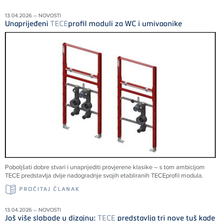
13.04.2026 – NOVOSTI
Unaprijeđeni
TECE
profil moduli za WC i umivaonike
Poboljšati dobre stvari i unaprijediti provjerene klasike – s tom ambicijom
TECE
predstavlja dvije nadogradnje svojih etabliranih
TECE
profil modula.
PROČITAJ ČLANAK
13.04.2026 – NOVOSTI
Još više slobode u dizajnu:
TECE
predstavlja tri nove tuš kade