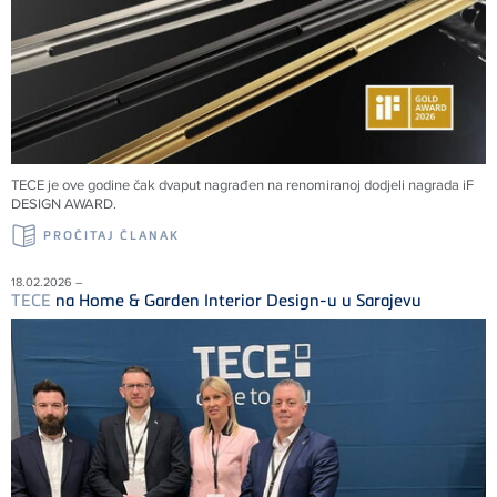
TECE
je ove godine čak dvaput nagrađen na renomiranoj dodjeli nagrada iF
DESIGN AWARD.
PROČITAJ ČLANAK
18.02.2026 –
TECE
na Home & Garden Interior Design-u u Sarajevu