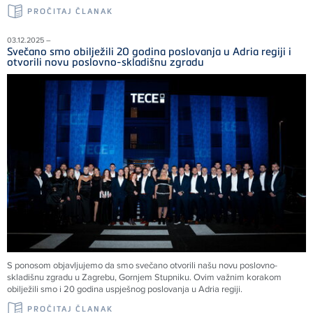
PROČITAJ ČLANAK
03.12.2025 –
Svečano smo obilježili 20 godina poslovanja u Adria regiji i
otvorili novu poslovno-skladišnu zgradu
S ponosom objavljujemo da smo svečano otvorili našu novu poslovno-
skladišnu zgradu u Zagrebu, Gornjem Stupniku. Ovim važnim korakom
obilježili smo i 20 godina uspješnog poslovanja u Adria regiji.
PROČITAJ ČLANAK