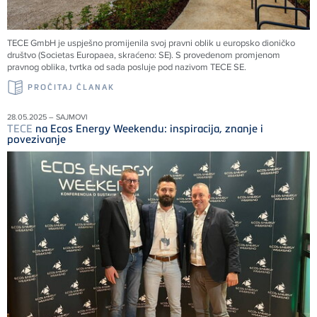
TECE
GmbH je uspješno promijenila svoj pravni oblik u europsko dioničko
društvo (Societas Europaea, skraćeno: SE). S provedenom promjenom
pravnog oblika, tvrtka od sada posluje pod nazivom
TECE
SE.
PROČITAJ ČLANAK
28.05.2025 – SAJMOVI
TECE
na Ecos Energy Weekendu: inspiracija, znanje i
povezivanje