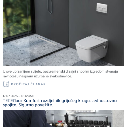
U sve ubrzanijem svijetu, bezvremenski dizajni s toplim izgledom stvaraju
ravnotežu naspram užurbane svakodnevice.
PROČITAJ ČLANAK
17.07.2025 – NOVOSTI
TECE
floor Komfort razdjelnik grijaćeg kruga: Jednostavno
spojite. Sigurno povežite.