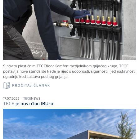
S novim plastičnim
TECE
floor Komfort razdjelnikom grijaćeg kruga,
TECE
postavlja nove standarde kada je riječ o udobnosti, sigurnosti i jednostavnosti
ugradnje kod sustava podnog grijanja.
PROČITAJ ČLANAK
17.07.2025 –
TECE
NEWS
TECE
je novi član IBU-a