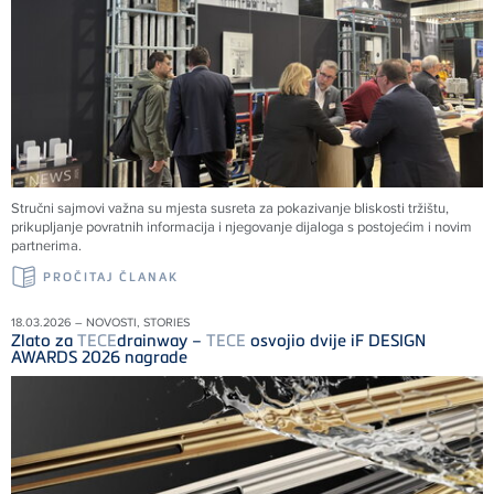
Stručni sajmovi važna su mjesta susreta za pokazivanje bliskosti tržištu,
prikupljanje povratnih informacija i njegovanje dijaloga s postojećim i novim
partnerima.
PROČITAJ ČLANAK
18.03.2026 – NOVOSTI, STORIES
Zlato za
TECE
drainway –
TECE
osvojio dvije iF DESIGN
AWARDS 2026 nagrade