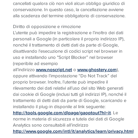
cancellati qualora ciò non violi alcun obbligo giuridico di
conservazione. In questo caso, la cancellazione avviene
alla scadenza del termine obbligatorio di conservazione.
Diritto di opposizione e rimozione
L’utente può impedire la registrazione e l’inoltro dei dati
personali a Google (in particolare il proprio indirizzo IP),
nonché il trattamento di detti dati da parte di Google,
disattivando l'esecuzione di codici script nel browser in
uso e installando uno "Script Blocker” nel browser
(reperibile ad esempio
all’indirizzo
www.noscript.net
o
www.ghostery.com
),
oppure attivando l’impostazione “Do Not Track” del
proprio browser. Inoltre, l’utente può impedire il
rilevamento dei dati relativi all’uso del sito Web generati
dai cookie di Google (inclusi tutti gli indirizzi IP), nonché il
trattamento di detti dati da parte di Google, scaricando e
installando il plug-in disponile al link seguente:
http://tools.google.com/dlpage/gaoptout?hl=it
.
Le
norme in materia di sicurezza e tutela dei dati di Google
Analytics sono consultabili all’indirizzo
http://www.google.com/intl/it/analytics/learn/privacy.html