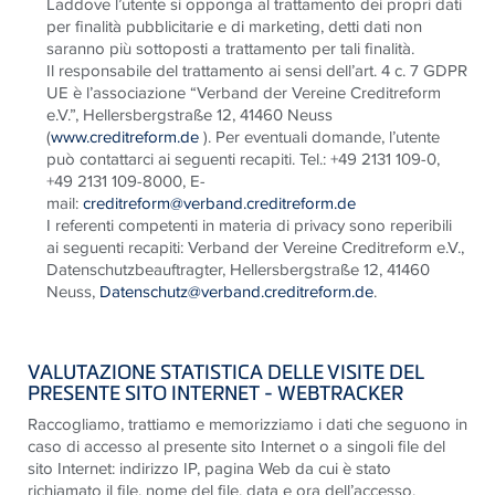
Laddove l’utente si opponga al trattamento dei propri dati
per finalità pubblicitarie e di marketing, detti dati non
saranno più sottoposti a trattamento per tali finalità.
Il responsabile del trattamento ai sensi dell’art. 4 c. 7 GDPR
UE è l’associazione “Verband der Vereine Creditreform
e.V.”, Hellersbergstraße 12, 41460 Neuss
(
www.creditreform.de
). Per eventuali domande, l’utente
può contattarci ai seguenti recapiti. Tel.: +49 2131 109-0,
+49 2131 109-8000, E-
mail:
creditreform@verband.creditreform.de
I referenti competenti in materia di privacy sono reperibili
ai seguenti recapiti: Verband der Vereine Creditreform e.V.,
Datenschutzbeauftragter, Hellersbergstraße 12, 41460
Neuss,
Datenschutz@verband.creditreform.de
.
VALUTAZIONE STATISTICA DELLE VISITE DEL
PRESENTE SITO INTERNET - WEBTRACKER
Raccogliamo, trattiamo e memorizziamo i dati che seguono in
caso di accesso al presente sito Internet o a singoli file del
sito Internet: indirizzo IP, pagina Web da cui è stato
richiamato il file, nome del file, data e ora dell’accesso,