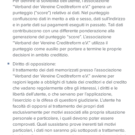
Per definire la solvibilità dell’utente, l’associazione
“Verband der Vereine Creditreform e.V.” genera un
punteggio (“score”) relativo ai dati. Nel punteggio
confluiscono dati in merito a età e sesso, dati sull’indirizzo
e in parte dati sui pagamenti eseguiti in passato. Tali dati
contribuiscono con una differente ponderazione alla
generazione del punteggio “score”. L’associazione
“Verband der Vereine Creditreform e.V.” utilizza il
punteggio come ausilio per portare a termine le proprie
decisioni in ambito creditizio.
Diritto di opposizione
:
il trattamento dei dati memorizzati presso l’associazione
“Verband der Vereine Creditreform e.V.” avviene per
ragioni legate a obblighi di tutela dei creditori e del credito
che vadano regolarmente oltre gli interessi, i diritti e le
libertà dell’utente, o che servano per l’applicazione,
l’esercizio o la difesa di questioni giudiziarie. L’utente ha
facoltà di opporsi al trattamento dei propri dati
esclusivamente per motivi associati alla propria situazione
personale e particolare, i quali devono poter essere
comprovati. Quali sussistano prove inerenti tali motivi
particolari, i dati non saranno più sottoposti a trattamento.