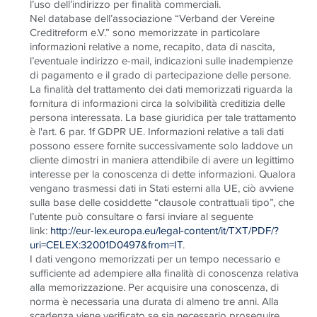
l’uso dell’indirizzo per finalità commerciali.
Nel database dell’associazione “Verband der Vereine
Creditreform e.V.” sono memorizzate in particolare
informazioni relative a nome, recapito, data di nascita,
l’eventuale indirizzo e-mail, indicazioni sulle inadempienze
di pagamento e il grado di partecipazione delle persone.
La finalità del trattamento dei dati memorizzati riguarda la
fornitura di informazioni circa la solvibilità creditizia delle
persona interessata. La base giuridica per tale trattamento
è l'art. 6 par. 1f GDPR UE. Informazioni relative a tali dati
possono essere fornite successivamente solo laddove un
cliente dimostri in maniera attendibile di avere un legittimo
interesse per la conoscenza di dette informazioni. Qualora
vengano trasmessi dati in Stati esterni alla UE, ciò avviene
sulla base delle cosiddette “clausole contrattuali tipo”, che
l’utente può consultare o farsi inviare al seguente
link:
http://eur-lex.europa.eu/legal-content/it/TXT/PDF/?
uri=CELEX:32001D0497&from=IT
.
I dati vengono memorizzati per un tempo necessario e
sufficiente ad adempiere alla finalità di conoscenza relativa
alla memorizzazione. Per acquisire una conoscenza, di
norma è necessaria una durata di almeno tre anni. Alla
scadenza viene verificato se sia necessario proseguire