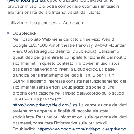
(
www.noscript.net
), oppure disattivando JavaScript nel
browser in uso. Ciò potrà comportare eventuali limitazioni
alle funzionalità dei siti Internet visitati dall’utente.
Utilizziamo i seguenti servizi Web esterni:
Doubleclick
Nel nostro sito Web viene caricato un servizio Web di
Google LLC, 1600 Amphitheatre Parkway, 94043 Mountain
View, USA (di seguito definito: Doubleclick). Utilizziamo
questi dati per garantire la completa funzionalità del nostro
sito Internet. In questo contesto, il browser in uso risp. i
dati personali vengono inviati a Doubleclick. La base
giuridica per il trattamento dei dati è l'art. 6 par. 1 lit. f
GDPR
. Il legittimo interesse consiste nel funzionamento del
sito Internet senza errori. Doubleclick dispone di una
propria certificazione nell’ambito dell’Accordo sullo scudo
UE-USA sulla privacy (cfr.
https://www.privacyshield.gov/list
). La cancellazione dei dati
avviene non appena la finalità di raccolta sia stata
soddisfatta. Per ulteriori informazioni sulla gestione dei dati
trasmessi, consultare l’informativa sulla privacy di
Doubleclick:
https://www.google.com/intl/it/policies/privacy/
.