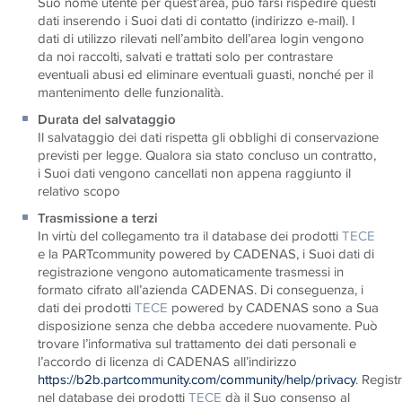
Suo nome utente per quest’area, può farsi rispedire questi
dati inserendo i Suoi dati di contatto (indirizzo e-mail). I
dati di utilizzo rilevati nell’ambito dell’area login vengono
da noi raccolti, salvati e trattati solo per contrastare
eventuali abusi ed eliminare eventuali guasti, nonché per il
mantenimento delle funzionalità.
Durata del salvataggio
Il salvataggio dei dati rispetta gli obblighi di conservazione
previsti per legge. Qualora sia stato concluso un contratto,
i Suoi dati vengono cancellati non appena raggiunto il
relativo scopo
Trasmissione a terzi
In virtù del collegamento tra il database dei prodotti
TECE
e la PARTcommunity powered by CADENAS, i Suoi dati di
registrazione vengono automaticamente trasmessi in
formato cifrato all’azienda CADENAS. Di conseguenza, i
dati dei prodotti
TECE
powered by CADENAS sono a Sua
disposizione senza che debba accedere nuovamente. Può
trovare l’informativa sul trattamento dei dati personali e
l’accordo di licenza di CADENAS all’indirizzo
https://b2b.partcommunity.com/community/help/privacy
.
Regist
nel database dei prodotti
TECE
dà il Suo consenso al