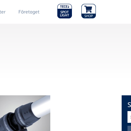
Main
ter
Företaget
Menu
2
S