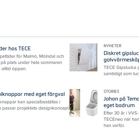
NYHETER
der hos TECE
Diskret gipslu
ettider för Malmö, Mölndal och
golvvärmeskå
s på plats under hela sommaren
TECE Gipslucka gö
 alltid öppen.
samtidigt som luc
STORIES
olknappar med eget färgval
Johan på Temar
nappar kan specialbeställas i
eget badrum
m passar projektets designkoncept.
Efter 30 år i VV
TECEneo när han
han varför.