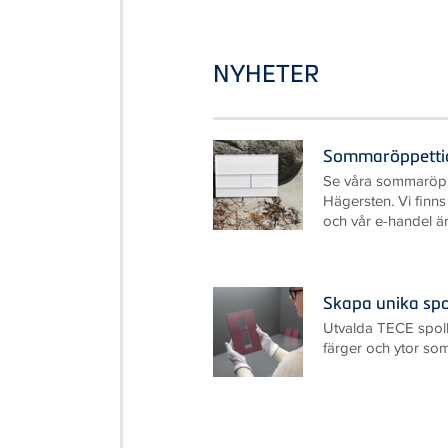
NYHETER
Sommaröppetti
Se våra sommaröpp
Hägersten. Vi finn
och vår e-handel är
Skapa unika sp
Utvalda TECE spolk
färger och ytor so