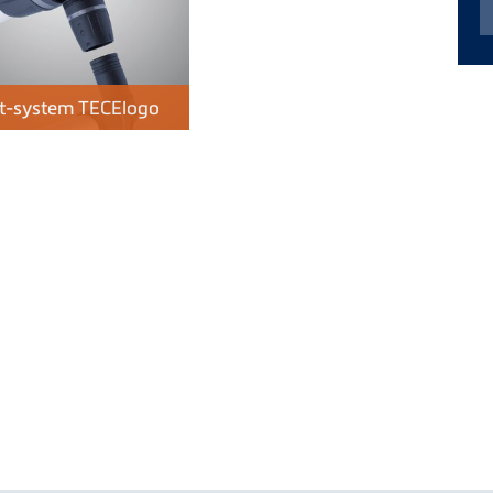
it-system
TECE
logo