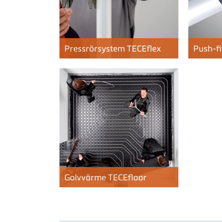
Pressrörsystem
TECE
flex
Push-f
Golvvärme
TECE
floor