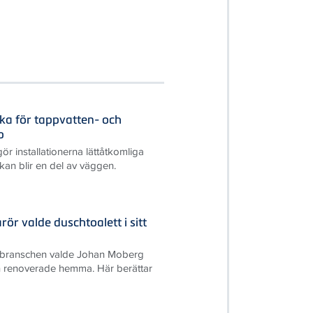
cka för tappvatten- och
p
r installationerna lättåtkomliga
kan blir en del av väggen.
ör valde duschtoalett i sitt
S-branschen valde Johan Moberg
 renoverade hemma. Här berättar