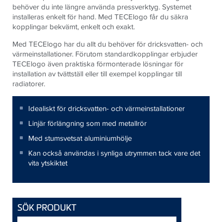
behöver du inte längre använda pressverktyg. Systemet
installeras enkelt för hand. Med TECElogo får du säkra
kopplingar bekvämt, enkelt och exakt.
Med TECElogo har du allt du behöver för dricksvatten- och
värmeinstallationer. Förutom standardkopplingar erbjuder
TECElogo även praktiska förmonterade lösningar för
installation av tvättställ eller till exempel kopplingar till
radiatorer.
Idealiskt för dricksvatten- och värmeinstallationer
Linjär förlängning som med metallrör
Med stumsvetsat aluminiumhölje
Kan också användas i synliga utrymmen tack vare det
vita ytskiktet
SÖK PRODUKT
Sökord