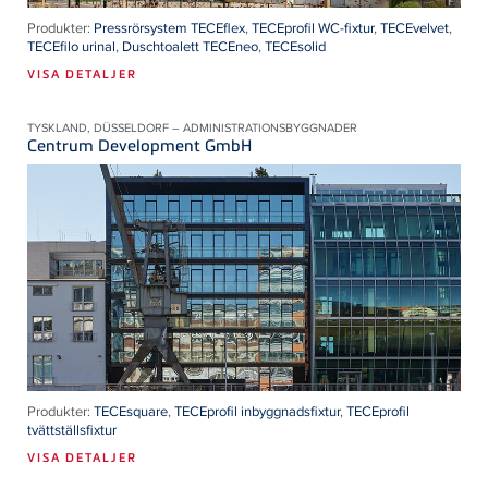
Produkter:
Pressrörsystem TECEflex
,
TECEprofil WC-fixtur
,
TECEvelvet
,
TECEfilo urinal
,
Duschtoalett TECEneo
,
TECEsolid
VISA DETALJER
TYSKLAND, DÜSSELDORF – ADMINISTRATIONSBYGGNADER
Centrum Development GmbH
Produkter:
TECEsquare
,
TECEprofil inbyggnadsfixtur
,
TECEprofil
tvättställsfixtur
VISA DETALJER