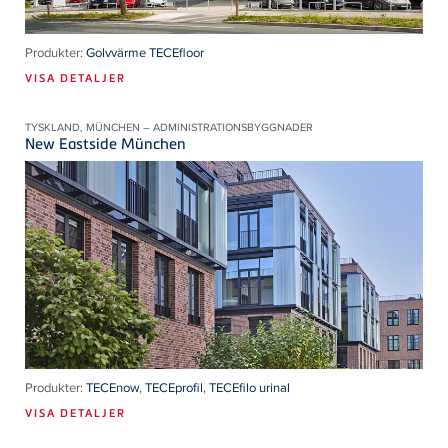
Produkter:
Golvvärme TECEfloor
VISA DETALJER
TYSKLAND, MÜNCHEN – ADMINISTRATIONSBYGGNADER
New Eastside München
Produkter:
TECEnow
,
TECEprofil
,
TECEfilo urinal
VISA DETALJER