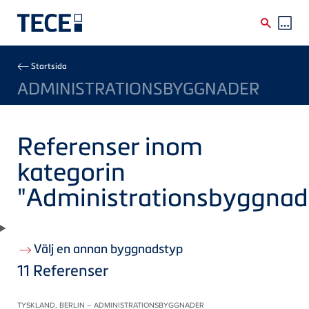
Skip to main content
Breadcrumb
Startsida
ADMINISTRATIONSBYGGNADER
Referenser inom
kategorin
"Administrationsbyggnad
Välj en annan byggnadstyp
11
Referenser
TYSKLAND, BERLIN – ADMINISTRATIONSBYGGNADER