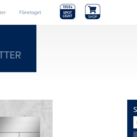
Main
ter
Företaget
Menu
2
TTER
S