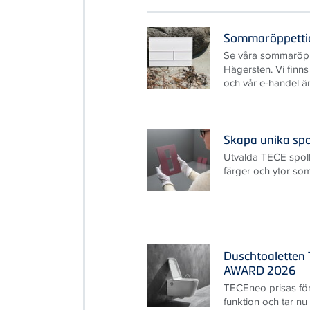
Sommaröppetti
Se våra sommaröpp
Hägersten. Vi finn
och vår e-handel är
Skapa unika sp
Utvalda TECE spolk
färger och ytor so
Duschtoaletten 
AWARD 2026
TECEneo prisas fö
funktion och tar nu