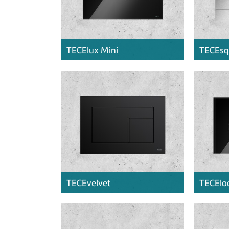
TECE
lux Mini
TECE
sq
TECE
velvet
TECE
lo