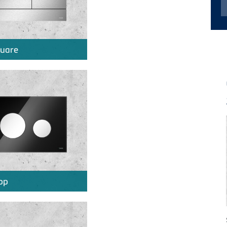
uare
op