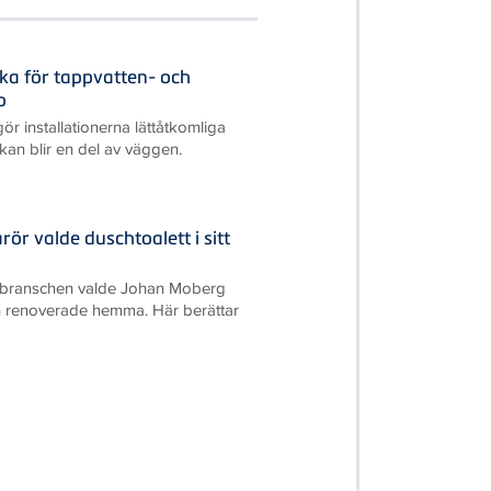
cka för tappvatten- och
p
r installationerna lättåtkomliga
kan blir en del av väggen.
ör valde duschtoalett i sitt
S-branschen valde Johan Moberg
 renoverade hemma. Här berättar