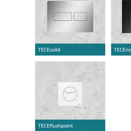
TECE
solid
TECE
n
TECE
flushpoint