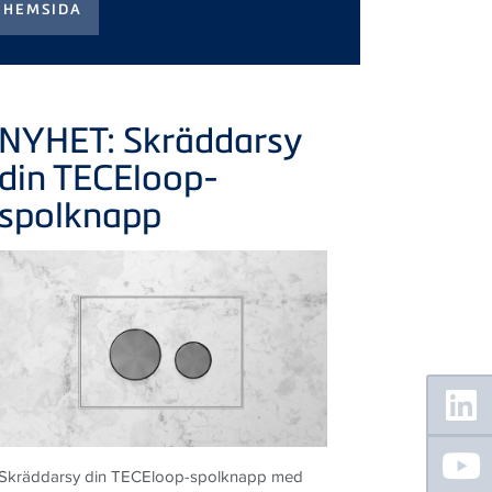
NYHET: Skräddarsy
din
TECE
loop-
spolknapp
Floating
Sidebar
Skräddarsy din TECEloop-spolknapp med