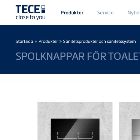
Main
Service
Nyhe
Produkter
Menü
1
Skip to main content
Breadcrumb
»
»
Startsida
Produkter
Sanitetsprodukter och sanitetssystem
SPOLKNAPPAR FÖR TOALE