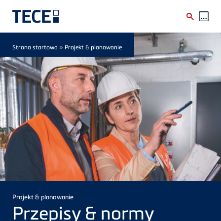
Skip to main content
Breadcrumb
»
Strona startowa
Projekt & planowanie
Projekt & planowanie
Przepisy & normy