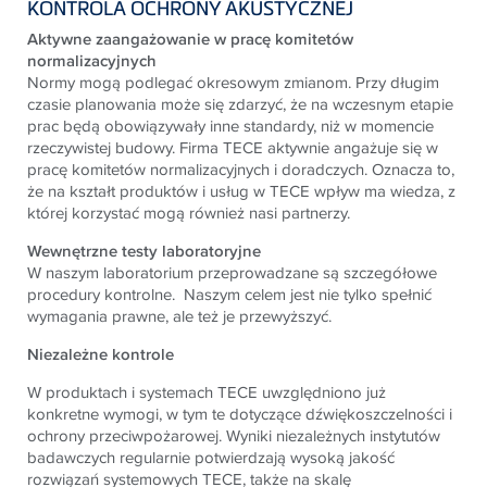
KONTROLA OCHRONY AKUSTYCZNEJ
Aktywne zaangażowanie w pracę komitetów
normalizacyjnych
Normy mogą podlegać okresowym zmianom. Przy długim
czasie planowania może się zdarzyć, że na wczesnym etapie
prac będą obowiązywały inne standardy, niż w momencie
rzeczywistej budowy. Firma
TECE
aktywnie angażuje się w
pracę komitetów normalizacyjnych i doradczych. Oznacza to,
że na kształt produktów i usług w
TECE
wpływ ma wiedza, z
której korzystać mogą również nasi partnerzy.
Wewnętrzne testy laboratoryjne
W naszym laboratorium przeprowadzane są szczegółowe
procedury kontrolne. Naszym celem jest nie tylko spełnić
wymagania prawne, ale też je przewyższyć.
Niezależne kontrole
W produktach i systemach
TECE
uwzględniono już
konkretne wymogi, w tym te dotyczące dźwiękoszczelności
i
ochrony przeciwpożarowej. Wyniki niezależnych instytutów
badawczych regularnie potwierdzają wysoką jakość
rozwiązań systemowych
TECE
, także na skalę