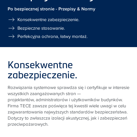
Po bezpiecznej stronie - Przepisy & Normy
Konsekwentne zabezpieczenie.
Bezpieczne stosowanie.
Perfekcyjna ochrona, łatwy montaż.
Konsekwentne
zabezpieczenie.
Rozwiązania systemowe sprawdza się i certyfikuje w
interesie
wszystkich zaangażowanych stron
—
projektantów,
administratorów i użytkowników budynków.
Firma
TECE
zawsze
poświęca tej kwestii wiele uwagi w celu
zagwarantowania
najwyższych standardów bezpieczeństwa.
Dotyczy to zwłaszcza
izolacji akustycznej, jak i zabezpieczeń
przeciwpożarowych.