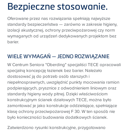
Bezpieczne stosowanie.
Oferowane przez nas rozwiązania spełniają najwyższe
standardy bezpieczeństwa
—
zarówno w zakresie higieny,
izolacji akustycznej, ochrony przeciwpożarowej czy norm
wymaganych od urządzeń dedykowanych
projektom bez
barier.
WIELE WYMAGAŃ — JEDNO ROZWIĄZANIE
W Centrum Seniora "Oberding" specjaliści
TECE
opracowali
specjalną koncepcję łazienek bez barier. Należało
dostosować ją do potrzeb osób starszych i
niepełnosprawnych, uwzględnić punkty mocowania ramion
podpierających, prysznice z odwodnieniem liniowym oraz
standardy higieny wody pitnej. Dzięki właściwościom
konstrukcyjnym ścianek działowych
TECE
, można było
zamontować je jako konstrukcje oddzielające, spełniające
klasę ochrony przeciwpożarowej F 30. W ten sposób nie
było konieczności budowania dodatkowych ścianek.
Zatwierdzono rysunki konstrukcyjne, przygotowano