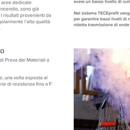
avere un basso livello di rum
me aree dedicate
tincendio, sono già
Nel sistema TECEprofil vengo
I risultati provenienti da
per garantire bassi livelli d
olarmente l’alta qualità
ridotta trasmissione di onde 
.
SO
 di Prova dei Materiali a
e, una volta esposta al
ie di resistenza fino a F