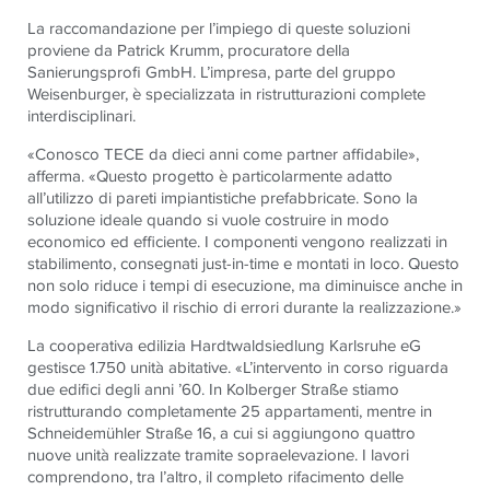
La raccomandazione per l’impiego di queste soluzioni
proviene da Patrick Krumm, procuratore della
Sanierungsprofi GmbH. L’impresa, parte del gruppo
Weisenburger, è specializzata in ristrutturazioni complete
interdisciplinari.
«Conosco TECE da dieci anni come partner affidabile»,
afferma. «Questo progetto è particolarmente adatto
all’utilizzo di pareti impiantistiche prefabbricate. Sono la
soluzione ideale quando si vuole costruire in modo
economico ed efficiente. I componenti vengono realizzati in
stabilimento, consegnati just-in-time e montati in loco. Questo
non solo riduce i tempi di esecuzione, ma diminuisce anche in
modo significativo il rischio di errori durante la realizzazione.»
La cooperativa edilizia Hardtwaldsiedlung Karlsruhe eG
gestisce 1.750 unità abitative. «L’intervento in corso riguarda
due edifici degli anni ’60. In Kolberger Straße stiamo
ristrutturando completamente 25 appartamenti, mentre in
Schneidemühler Straße 16, a cui si aggiungono quattro
nuove unità realizzate tramite sopraelevazione. I lavori
comprendono, tra l’altro, il completo rifacimento delle