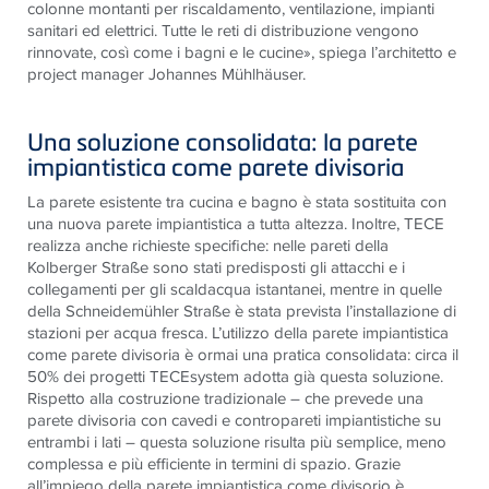
colonne montanti per riscaldamento, ventilazione, impianti
sanitari ed elettrici. Tutte le reti di distribuzione vengono
rinnovate, così come i bagni e le cucine», spiega l’architetto e
project manager Johannes Mühlhäuser.
Una soluzione consolidata: la parete
impiantistica come parete divisoria
La parete esistente tra cucina e bagno è stata sostituita con
una nuova parete impiantistica a tutta altezza. Inoltre, TECE
realizza anche richieste specifiche: nelle pareti della
Kolberger Straße sono stati predisposti gli attacchi e i
collegamenti per gli scaldacqua istantanei, mentre in quelle
della Schneidemühler Straße è stata prevista l’installazione di
stazioni per acqua fresca. L’utilizzo della parete impiantistica
come parete divisoria è ormai una pratica consolidata: circa il
50% dei progetti TECEsystem adotta già questa soluzione.
Rispetto alla costruzione tradizionale – che prevede una
parete divisoria con cavedi e contropareti impiantistiche su
entrambi i lati – questa soluzione risulta più semplice, meno
complessa e più efficiente in termini di spazio. Grazie
all’impiego della parete impiantistica come divisorio è