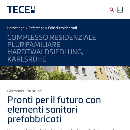
Skip to main content
Breadcrumb
»
»
Homepage
Referenze
Edifici residenziali
COMPLESSO RESIDENZIALE
PLURIFAMILIARE
HARDTWALDSIEDLUNG,
KARLSRUHE
Germania
, Karlsruhe
Pronti per il futuro con
elementi sanitari
prefabbricati