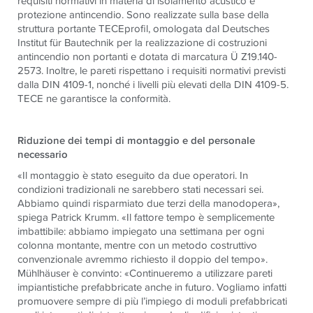
requisiti normativi in materia di isolamento acustico e
protezione antincendio. Sono realizzate sulla base della
struttura portante TECEprofil, omologata dal Deutsches
Institut für Bautechnik per la realizzazione di costruzioni
antincendio non portanti e dotata di marcatura Ü Z19.140-
2573. Inoltre, le pareti rispettano i requisiti normativi previsti
dalla DIN 4109-1, nonché i livelli più elevati della DIN 4109-5.
TECE ne garantisce la conformità.
Riduzione dei tempi di montaggio e del personale
necessario
«Il montaggio è stato eseguito da due operatori. In
condizioni tradizionali ne sarebbero stati necessari sei.
Abbiamo quindi risparmiato due terzi della manodopera»,
spiega Patrick Krumm. «Il fattore tempo è semplicemente
imbattibile: abbiamo impiegato una settimana per ogni
colonna montante, mentre con un metodo costruttivo
convenzionale avremmo richiesto il doppio del tempo».
Mühlhäuser è convinto: «Continueremo a utilizzare pareti
impiantistiche prefabbricate anche in futuro. Vogliamo infatti
promuovere sempre di più l’impiego di moduli prefabbricati