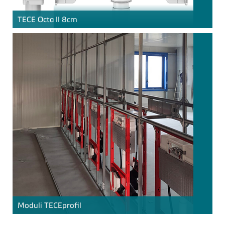
TECE
Octa II 8cm
Moduli
TECE
profil