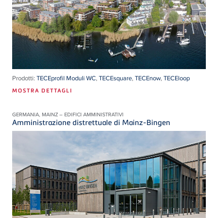
Prodotti:
TECEprofil Moduli WC
,
TECEsquare
,
TECEnow
,
TECEloop
MOSTRA DETTAGLI
GERMANIA, MAINZ – EDIFICI AMMINISTRATIVI
Amministrazione distrettuale di Mainz-Bingen