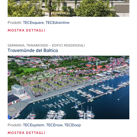
Prodotti:
TECEsquare
,
TECEdrainline
MOSTRA DETTAGLI
GERMANIA, TRAVEMÜNDE – EDIFICI RESIDENZIALI
Travemünde del Baltico
Prodotti:
TECEsystem
,
TECEnow
,
TECEloop
MOSTRA DETTAGLI