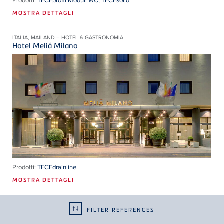
Prodotti:
TECEprofil Moduli WC
,
TECEsolid
MOSTRA DETTAGLI
ITALIA, MAILAND – HOTEL & GASTRONOMIA
Hotel Meliá Milano
Prodotti:
TECEdrainline
MOSTRA DETTAGLI
UCRAINA, BUKOWEL – HOTEL & GASTRONOMIA
FILTER REFERENCES
Hay Boutique Hotel & Spa