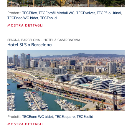
Prodotti:
TECEflex
,
TECEprofil Moduli WC
,
TECEvelvet
,
TECEfilo Urinal
,
TECEneo WC bidet
,
TECEsolid
MOSTRA DETTAGLI
SPAGNA, BARCELONA – HOTEL & GASTRONOMIA
Hotel SLS a Barcelona
Prodotti:
TECEone WC bidet
,
TECEsquare
,
TECEsolid
MOSTRA DETTAGLI