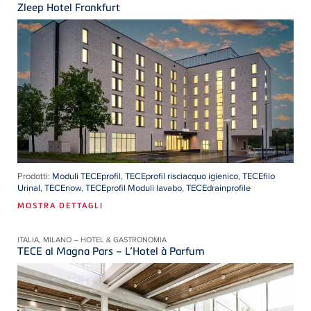
Zleep Hotel Frankfurt
Prodotti:
Moduli TECEprofil
,
TECEprofil risciacquo igienico
,
TECEfilo
Urinal
,
TECEnow
,
TECEprofil Moduli lavabo
,
TECEdrainprofile
MOSTRA DETTAGLI
ITALIA, MILANO – HOTEL & GASTRONOMIA
TECE al Magna Pars – L’Hotel à Parfum