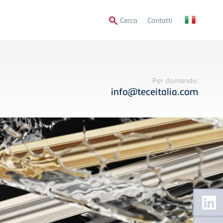
Secondary
Cerca
Contatti
Menu
Per domande:
info@teceitalia.com
Floating
Sidebar