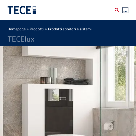
Skip to main content
Breadcrumb
»
»
Homepage
Prodotti
Prodotti sanitari e sistemi
TECElux