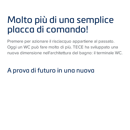
Molto più di una semplice
placca di comando!
Premere per azionare il risciacquo appartiene al passato.
Oggi un WC può fare molto di più. TECE ha sviluppato una
nuova dimensione nell'architettura del bagno: il terminale WC.
A prova di futuro in una nuova
dimensione
TECElux è un terminale WC intelligente, che non solo è
pensato per te, ma cresce anche insieme a te. Questo perché,
con i suoi vari moduli aggiornabili, già dall'installazione
iniziale, incorpora nella parete tutte le funzioni di cui il WC ha
bisogno, non solo oggi ma anche domani. Inoltre, lascia la
massima libertà di scelta: è possibile installare un WC
tradizionale o con bidet incorporato, un azionamento
elettronico o l'aggiunta di un sistema di filtraggio