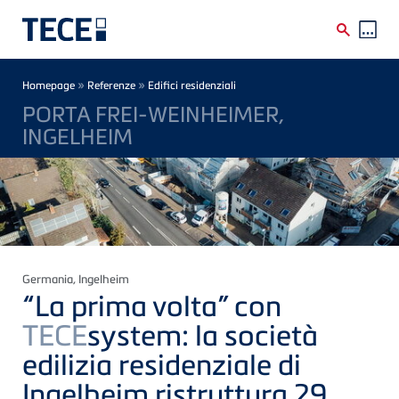
Skip to main content
Breadcrumb
»
»
Homepage
Referenze
Edifici residenziali
PORTA FREI-WEINHEIMER,
INGELHEIM
Germania
, Ingelheim
“La prima volta” con
TECE
system: la società
edilizia residenziale di
Ingelheim ristruttura 29