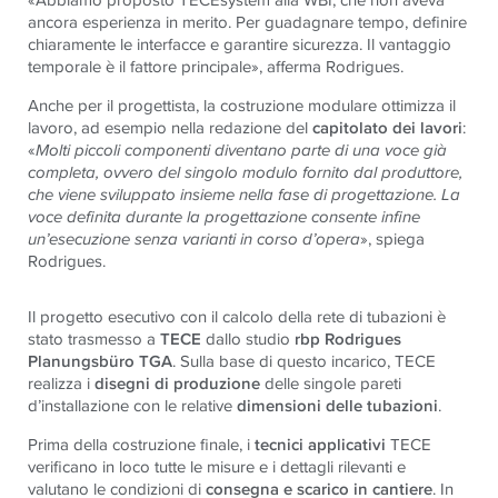
ancora esperienza in merito. Per guadagnare tempo, definire
chiaramente le interfacce e garantire sicurezza. Il vantaggio
temporale è il fattore principale», afferma Rodrigues.
Anche per il progettista, la costruzione modulare ottimizza il
lavoro, ad esempio nella redazione del
capitolato dei lavori
:
«
Molti piccoli componenti diventano parte di una voce già
completa, ovvero del singolo modulo fornito dal produttore,
che viene sviluppato insieme nella fase di progettazione. La
voce definita durante la progettazione consente infine
un’esecuzione senza varianti in corso d’opera
», spiega
Rodrigues.
Il progetto esecutivo con il calcolo della rete di tubazioni è
stato trasmesso a
TECE
dallo studio
rbp Rodrigues
Planungsbüro TGA
. Sulla base di questo incarico, TECE
realizza i
disegni di produzione
delle singole pareti
d’installazione con le relative
dimensioni delle tubazioni
.
Prima della costruzione finale, i
tecnici applicativi
TECE
verificano in loco tutte le misure e i dettagli rilevanti e
valutano le condizioni di
consegna e scarico in cantiere
. In