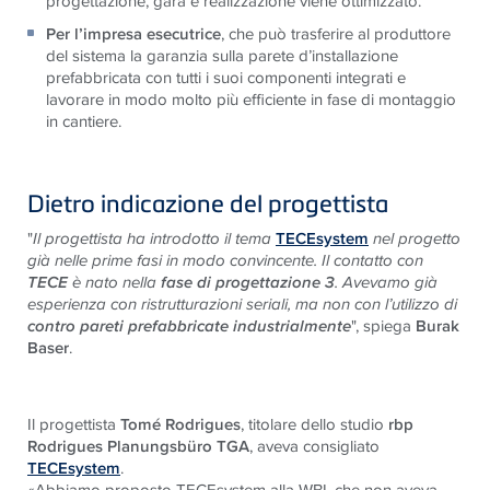
progettazione, gara e realizzazione viene ottimizzato.
Per l’impresa esecutrice
, che può trasferire al produttore
del sistema la garanzia sulla parete d’installazione
prefabbricata con tutti i suoi componenti integrati e
lavorare in modo molto più efficiente in fase di montaggio
in cantiere.
Dietro indicazione del progettista
"
Il progettista ha introdotto il tema
TECEsystem
nel progetto
già nelle prime fasi in modo convincente. Il contatto con
TECE
è nato nella
fase di progettazione 3
. Avevamo già
esperienza con ristrutturazioni seriali, ma non con l’utilizzo di
contro pareti prefabbricate industrialmente
", spiega
Burak
Baser
.
Il progettista
Tomé Rodrigues
, titolare dello studio
rbp
Rodrigues Planungsbüro TGA
, aveva consigliato
TECEsystem
.
«Abbiamo proposto TECEsystem alla WBI, che non aveva