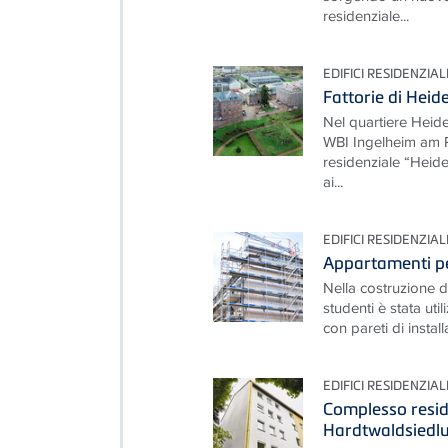
residenziale...
EDIFICI RESIDENZIAL
Fattorie di Heid
Nel quartiere Heide
WBI Ingelheim am R
residenziale “Heid
ai...
EDIFICI RESIDENZIAL
Appartamenti pe
Nella costruzione 
studenti è stata uti
con pareti di instal
EDIFICI RESIDENZIAL
Complesso reside
Hardtwaldsiedlu