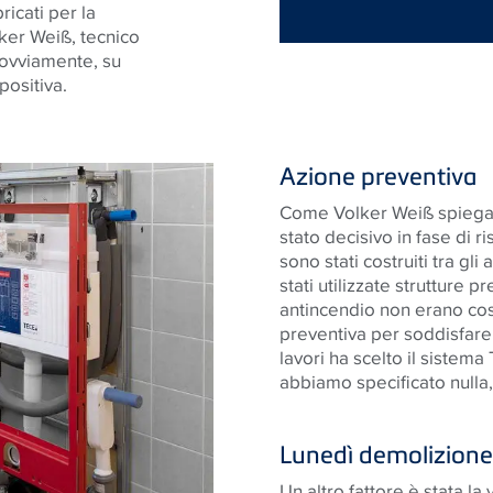
ricati per la
ker Weiß, tecnico
 ovviamente, su
positiva.
Azione preventiva
Come Volker Weiß spiega: 
stato decisivo in fase di r
sono stati costruiti tra gli
stati utilizzate strutture 
antincendio non erano co
preventiva per soddisfare i
lavori ha scelto il sistema
abbiamo specificato nulla, 
Lunedì demolizion
Un altro fattore è stata la