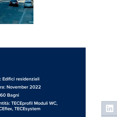
: Edifici residenziali
ura: November 2022
60 Bagni
ntità:
TECEprofil Moduli WC
,
Floating
Sidebar
CEflex
,
TECEsystem