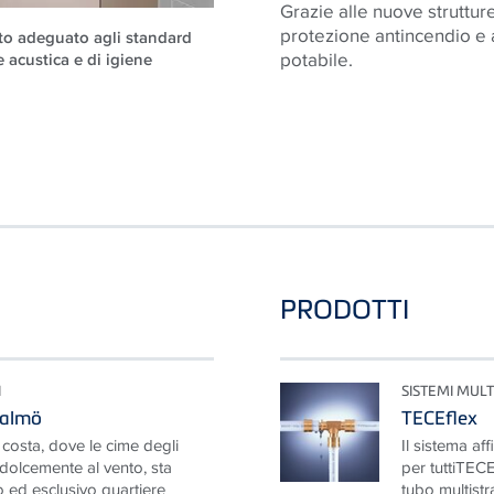
Grazie alle nuove strutture
protezione antincendio e 
ato adeguato agli standard
potabile.
e acustica e di igiene
PRODOTTI
I
SISTEMI MUL
Malmö
TECEflex
 costa, dove le cime degli
Il sistema a
dolcemente al vento, sta
per tuttiTECE
ed esclusivo quartiere
tubo multistr