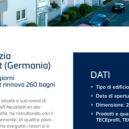
zia
t (Germania)
DATI
giorni
dt rinnova 260 bagni
Tipo di edificio
Data di apert
ituata a sud-ovest di
Dimensione:
2
t Neustadt an der
à, ha ristrutturato con il
Prodotti e qua
TECEprofil
,
TE
emente, di quattro piani -
ha eseguito i lavori si è