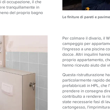
i di occupazione, il che
nere tranquillamente in
 meno del proprio bagno
Le finiture di pareti e pavim
Per colmare il divario, i
campeggio per appartamen
l'ingresso a una piscina co
docce. Altri inquilini hanno
proprio appartamento, che 
hanno ricevuto aiuto dai vi
Questa ristrutturazione ha
particolarmente rapido del
prefabbricati in HPL, che 
prendere in consegna dir
contribuito a rendere la r
state necessarie fasi di l
cartongesso, l'imprimitura,