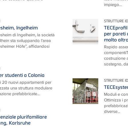
impiego...
I
STRUTTURE I
esheim, Ingelheim
TECEprofil 
per pareti 
sheim di Ingelheim, la società
molto altr
hein sta sviluppando l’area
esheimer Höfe”, affidandosi
Rapido assem
componentiTE
costruzione 
sostegno, dai
I
r studenti a Colonia
STRUTTURE I
di 20 nuovi appartamenti per
TECEsyst
lizzata una struttura modulare
lazione prefabbricate...
Moduli e cond
Ottimizza i p
prefabbricazi
I
diverse...
nziale plurifamiliare
ng, Karlsruhe