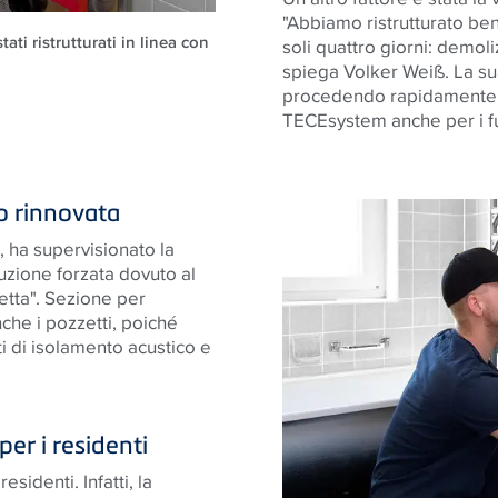
"Abbiamo ristrutturato ben
ati ristrutturati in linea con
soli quattro giorni: demoli
spiega Volker Weiß. La sua
procedendo rapidamente e
TECEsystem anche per i futu
o rinnovata
 ha supervisionato la
ruzione forzata dovuto al
retta". Sezione per
che i pozzetti, poiché
ti di isolamento acustico e
er i residenti
esidenti. Infatti, la