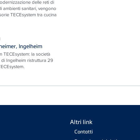
odernizzazione delle reti di
li ambienti sanitari, vengono
visorie TECEsystem tra cucina
I
heimer, Ingelheim
on TECEsystem: la società
e di Ingelheim ristruttura 29
TECEsystem.
Altri link
Contatti