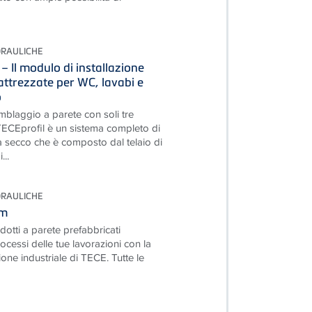
DRAULICHE
– Il modulo di installazione
attrezzate per WC, lavabi e
o
blaggio a parete con soli tre
CEprofil è un sistema completo di
a secco che è composto dal telaio di
...
DRAULICHE
em
otti a parete prefabbricati
rocessi delle tue lavorazioni con la
one industriale di TECE. Tutte le