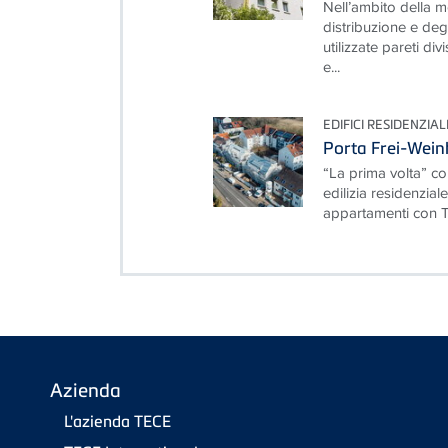
Nell’ambito della m
distribuzione e deg
utilizzate pareti di
e...
EDIFICI RESIDENZIAL
Porta Frei-Wein
“La prima volta” c
edilizia residenzial
appartamenti con 
Azienda
L'azienda TECE