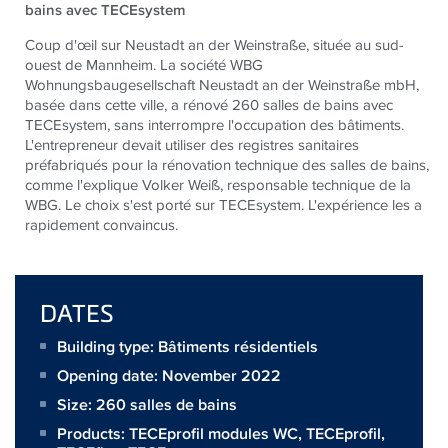
bains avec TECEsystem
Coup d'œil sur Neustadt an der Weinstraße, située au sud-
ouest de Mannheim. La société WBG
Wohnungsbaugesellschaft Neustadt an der Weinstraße mbH,
basée dans cette ville, a rénové 260 salles de bains avec
TECE
system, sans interrompre l'occupation des bâtiments.
L'entrepreneur devait utiliser des registres sanitaires
préfabriqués pour la rénovation technique des salles de bains,
comme l'explique Volker Weiß, responsable technique de la
WBG. Le choix s'est porté sur
TECE
system. L'expérience les a
rapidement convaincus.
DATES
Building type: Bâtiments résidentiels
Opening date: November 2022
Size:
260 salles de bains
Products:
TECEprofil modules WC
,
TECEprofil
,