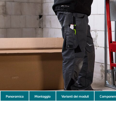
Subnavigation
Panoramica
Montaggio
Varianti dei moduli
Component
of
current