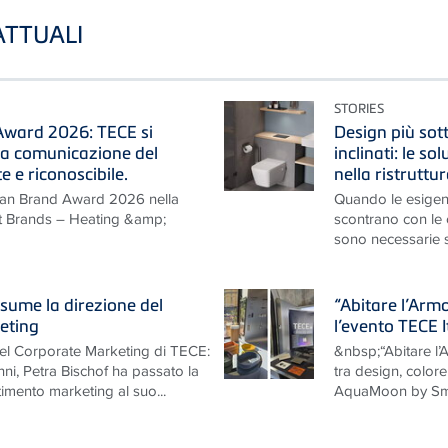
 ATTUALI
STORIES
ward 2026: TECE si
Design più sotti
na comunicazione del
inclinati: le so
 e riconoscibile.
nella ristruttu
man Brand Award 2026 nella
Quando le esigen
nt Brands – Heating &amp;
scontrano con le ca
sono necessarie so
sume la direzione del
“Abitare l’Arm
eting
l’evento TECE 
nel Corporate Marketing di TECE:
&nbsp;“Abitare l
nni, Petra Bischof ha passato la
tra design, colo
timento marketing al suo...
AquaMoon by Smi