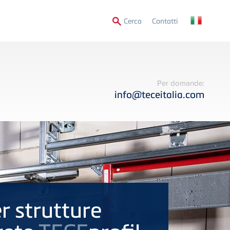
Secondary
Cerca
Contatti
Menu
Per domande:
info@teceitalia.com
r strutture