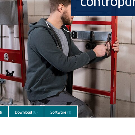
contropa
i
Download
(6)
Software
(1)