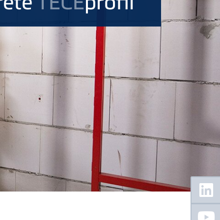
rete
TECE
profil
Floating
Sidebar