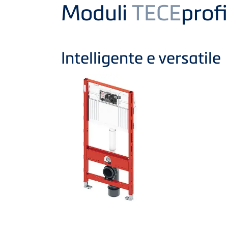
Product
Moduli
TECE
prof
Intelligente e versatile