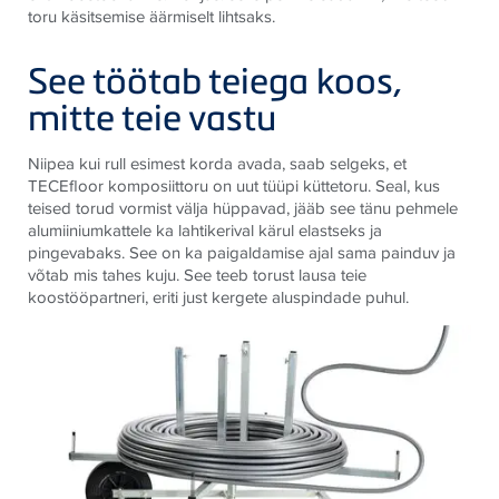
toru käsitsemise äärmiselt lihtsaks.
See töötab teiega koos,
mitte teie vastu
Niipea kui rull esimest korda avada, saab selgeks, et
TECEfloor komposiittoru on uut tüüpi küttetoru. Seal, kus
teised torud vormist välja hüppavad, jääb see tänu pehmele
alumiiniumkattele ka lahtikerival kärul elastseks ja
pingevabaks. See on ka paigaldamise ajal sama painduv ja
võtab mis tahes kuju. See teeb torust lausa teie
koostööpartneri, eriti just kergete aluspindade puhul.