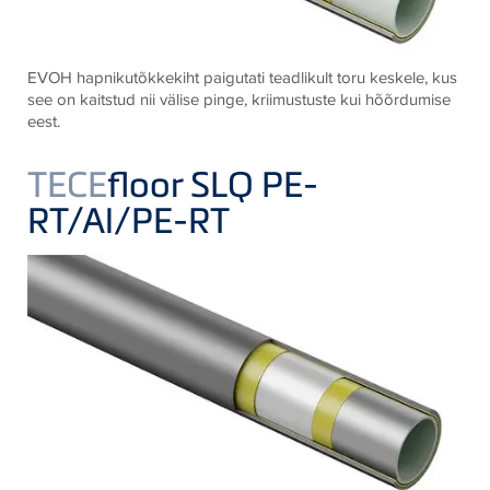
EVOH hapnikutõkkekiht paigutati teadlikult toru keskele, kus
see on kaitstud nii välise pinge, kriimustuste kui hõõrdumise
eest.
TECE
floor SLQ PE-
RT/Al/PE-RT