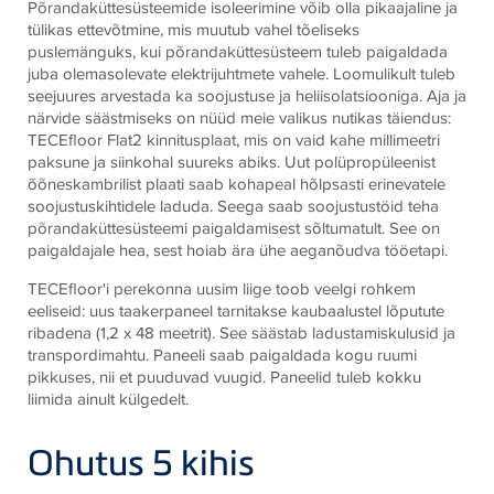
Põrandaküttesüsteemide isoleerimine võib olla pikaajaline ja
tülikas ettevõtmine, mis muutub vahel tõeliseks
puslemänguks, kui põrandaküttesüsteem tuleb paigaldada
juba olemasolevate elektrijuhtmete vahele. Loomulikult tuleb
seejuures arvestada ka soojustuse ja heliisolatsiooniga. Aja ja
närvide säästmiseks on nüüd meie valikus nutikas täiendus:
TECEfloor Flat2 kinnitusplaat, mis on vaid kahe millimeetri
paksune ja siinkohal suureks abiks. Uut polüpropüleenist
õõneskambrilist plaati saab kohapeal hõlpsasti erinevatele
soojustuskihtidele laduda. Seega saab soojustustöid teha
põrandaküttesüsteemi paigaldamisest sõltumatult. See on
paigaldajale hea, sest hoiab ära ühe aeganõudva tööetapi.
TECEfloor'i perekonna uusim liige toob veelgi rohkem
eeliseid: uus taakerpaneel tarnitakse kaubaalustel lõputute
ribadena (1,2 x 48 meetrit). See säästab ladustamiskulusid ja
transpordimahtu. Paneeli saab paigaldada kogu ruumi
pikkuses, nii et puuduvad vuugid. Paneelid tuleb kokku
liimida ainult külgedelt.
Ohutus 5 kihis