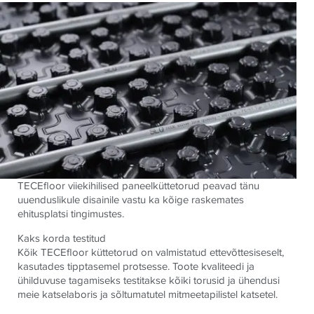
TECEfloor viiekihilised paneelküttetorud peavad tänu
uuenduslikule disainile vastu ka kõige raskemates
ehitusplatsi tingimustes.
Kaks korda testitud
Kõik TECEfloor küttetorud on valmistatud ettevõttesiseselt,
kasutades tipptasemel protsesse. Toote kvaliteedi ja
ühilduvuse tagamiseks testitakse kõiki torusid ja ühendusi
meie katselaboris ja sõltumatutel mitmeetapilistel katsetel.