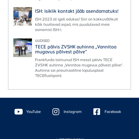
ISH: Isiklik kontakt jääb asendamatuks!
ISH 2023 oli igati edukas! Siin on kokkuvõtlikult
kõik huvitavad asjad, mis puudutavad meie
esinemist ISH-l.
UUDISED
TECE pälvis ZVSHK auhinna „Vannitoa
mugavus põlvest põlve“
Frankfurdis toimunud ISH messil pälvis TECE
ZVSHK auhinna „Vannitoa mugavus põlvest põlve“.
Auhinna sai pneumaatiline loputusplaat
TECEflushpoint.
Floating
Sidebar
YouTube
Instagram
Facebook