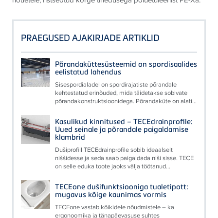
PRAEGUSED AJAKIRJADE ARTIKLID
Põrandaküttesüsteemid on spordisaalides
eelistatud lahendus
Sisespordialadel on spordirajatiste põrandale
kehtestatud erinõuded, mida täidetakse sobivate
põrandakonstruktsioonidega. Põrandaküte on alati...
Kasulikud kinnitused – TECEdrainprofile:
Uued seinale ja põrandale paigaldamise
klambrid
Dušiprofiil TECEdrainprofile sobib ideaalselt
niššidesse ja seda saab paigaldada niši sisse. TECE
on selle eduka toote jaoks välja töötanud...
TECEone dušifunktsiooniga tualetipott:
mugavus kõige kaunimas vormis
TECEone vastab kõikidele nõudmistele – ka
ergonoomika ja tänapäevasuse suhtes