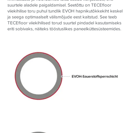
suurtele aladele paigaldamisel. Seetõttu on TECEfloor
viiekihilise toru puhul tundlik EVOH hapnikutõkkekiht keskel
ja seega optimaalselt välismõjude eest kaitstud. See teeb
TECEfloor viiekihilised torud suurtel pindadel kasutamiseks
eriti sobivaks, näiteks tööstuslikes paneelküttesüsteemides.