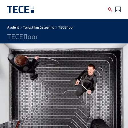
Skip to main content
Breadcrumb
»
»
Avaleht
Torustikusüsteemid
TECEfloor
TECEfloor