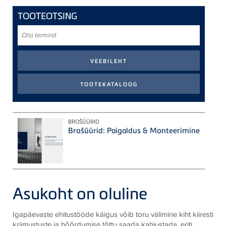
TOOTEOTSING
Otsi
terminit
BROŠÜÜRID
Brošüürid: Paigaldus & Monteerimine
Asukoht on oluline
Igapäevaste ehitustööde käigus võib toru välimine kiht kiiresti
kriimustuste ja hõõrdumise tõttu saada kahjustada, eriti