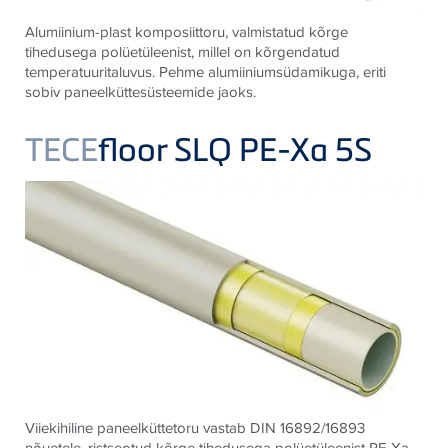
Alumiinium-plast komposiittoru, valmistatud kõrge
tihedusega polüetüleenist, millel on kõrgendatud
temperatuuritaluvus. Pehme alumiiniumsüdamikuga, eriti
sobiv paneelküttesüsteemide jaoks.
TECE
floor SLQ PE-Xa 5S
Viiekihiline paneelküttetoru vastab DIN 16892/16893
nõuetele, ristseotud kõrge tihedusega polüetüleenist PE-Xa.