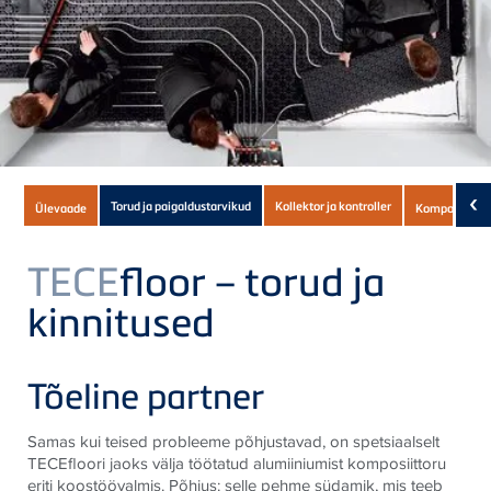
Subnavigation
‹
Torud ja paigaldustarvikud
Kollektor ja kontroller
Ülevaade
Komponendid
of
current
TECE
floor – torud ja
Product
kinnitused
Tõeline partner
Samas kui teised probleeme põhjustavad, on spetsiaalselt
TECEfloori jaoks välja töötatud alumiiniumist komposiittoru
eriti koostöövalmis. Põhjus: selle pehme südamik, mis teeb