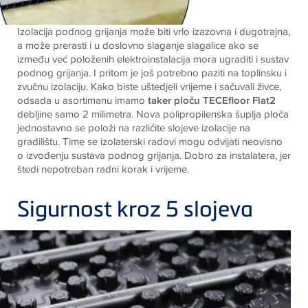
Izolacija podnog grijanja može biti vrlo izazovna i dugotrajna,
a može prerasti i u doslovno slaganje slagalice ako se
između već položenih elektroinstalacija mora ugraditi i sustav
podnog grijanja. I pritom je još potrebno paziti na toplinsku i
zvučnu izolaciju. Kako biste uštedjeli vrijeme i sačuvali živce,
odsada u asortimanu imamo
taker ploču TECEfloor Flat2
debljine samo 2 milimetra. Nova polipropilenska šuplja ploča
jednostavno se položi na različite slojeve izolacije na
gradilištu. Time se izolaterski radovi mogu odvijati neovisno
o izvođenju sustava podnog grijanja. Dobro za instalatera, jer
štedi nepotreban radni korak i vrijeme.
Sigurnost kroz 5 slojeva