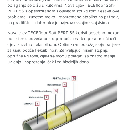
polaganje se dižu u kutovima. Nova cijev TECEfloor Soft-
PERT 5S s optimiziranom slojevitom strukturom rješava ove
probleme. Izuzetno meka i istovremeno stabilna na pritisak,
na gradilištu i u laboratoriju uvjerava svojim svojstvima.
Nova cijev TECEfloor Soft-PERT 5S koristi posebno mekani
polietilen s povećanom otpornošću na temperaturu, čineći
cijev izuzetno fleksibilnom. Optimiziran položaj sloja barijere
za kisik potiče fleksibilnost. Zahvaljujući nižem stupnju
opružne krutosti, cijevi se mogu polagati sa znatno manje
uvijanja i naprezanja, čak i za hladnijih dana.