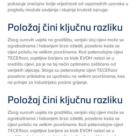
pokazuje značajno bolje vrijednosti od usporednih uzoraka u
pogledu modula savijanja i stupnja krutosti opruge.
Položaj čini ključnu razliku
Zbog surovih uvjeta na gradilištu, vanjski sloj cijevi može se
ogrebotinama i habanjem brzo oštetiti, posebno kada se
cijevi polažu na velikim površinama. Kod peteroslojne cijevi
TECE
floor, osjetljiva barijera za kisik EVOH nalazi se u
središtu cijevi, pa je na taj način optimalno zaštićena od
vanjskih utjecaja. Stoga su peteroslojne cijevi
TECE
floor
posebno prikladne za upotrebu na velikim površinama, kao
na primjer za industrijsko podno grijanje
.
Položaj čini ključnu razliku
Zbog surovih uvjeta na gradilištu, vanjski sloj cijevi može se
ogrebotinama i habanjem brzo oštetiti, posebno kada se
cijevi polažu na velikim površinama. Kod peteroslojne cijevi
TECE
floor, osjetljiva barijera za kisik EVOH nalazi se u