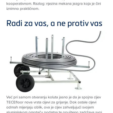
kooperativnom.
Razlog: njezina mekana jezgra koja je čini
iznimno praktičnom.
Radi za vas, a ne protiv vas
Već pri samom otvaranju koluta jasno je da je spojna cijev
TECE
floor nova vrsta cijevi za grijanje. Dok ostale cijevi
odmah mijenjaju oblik, ova je cijev zahvaljujući
svojem
aluminijskom omotaču podatna te opušteno zadržava svoj