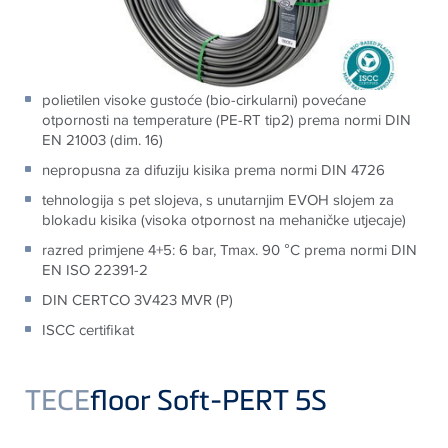
polietilen visoke gustoće (bio-cirkularni) povećane
otpornosti na temperature (PE-RT tip2) prema normi DIN
EN 21003 (dim. 16)
nepropusna za difuziju kisika prema normi DIN 4726
tehnologija s pet slojeva, s unutarnjim EVOH slojem za
blokadu kisika (visoka otpornost na mehaničke utjecaje)
razred primjene 4+5: 6 bar, Tmax. 90 °C prema normi DIN
EN ISO 22391-2
DIN CERTCO 3V423 MVR (P)
ISCC certifikat
TECE
floor Soft-PERT 5S