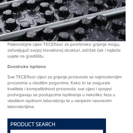
Peteroslojne cijevi
TECE
floor za površinsko grijanje mogu,
zahvaljujući svojoj inovativnoj strukturi, izdržati čak i najteže
uvjete na gradilištu.
Dvostruko ispitano
Sve
TECE
floor cijevi za grijanje proizvode se najmodernijim
procesima u vlastitim pogonima. Kako bi se osigurala
kvaliteta i kompatibilnost proizvoda, sve cijevi i spojevi
podvrgavaju se postupcima ispitivanja u nekoliko faza u
vlastitom ispitnom laboratoriju te u vanjskim neovisnim
laboratorijima
.
PRODUCT SEARCH
traženi