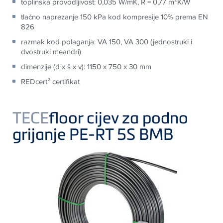
toplinska provodljivost: 0,035 W/mK, R = 0,77 m²K/W
tlačno naprezanje 150 kPa kod kompresije 10% prema EN
826
razmak kod polaganja: VA 150, VA 300 (jednostruki i
dvostruki meandri)
dimenzije (d x š x v): 1150 x 750 x 30 mm
REDcert² certifikat
TECE
floor cijev za podno
grijanje PE-RT 5S BMB