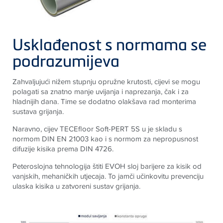
Usklađenost s normama se
podrazumijeva
Zahvaljujući nižem stupnju opružne krutosti, cijevi se mogu
polagati sa znatno manje uvijanja i naprezanja, čak i za
hladnijih dana. Time se dodatno olakšava rad monterima
sustava grijanja.
Naravno, cijev
TECE
floor Soft-PERT 5S u je skladu s
normom DIN EN 21003 kao i s normom za nepropusnost
difuzije kisika prema DIN 4726.
Peteroslojna tehnologija štiti EVOH sloj barijere za kisik od
vanjskih, mehaničkih utjecaja. To jamči učinkovitu prevenciju
ulaska kisika u zatvoreni sustav grijanja.