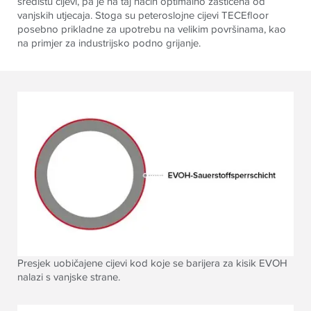
središtu cijevi, pa je na taj način optimalno zaštićena od
vanjskih utjecaja. Stoga su peteroslojne cijevi
TECE
floor
posebno prikladne za upotrebu na velikim površinama, kao
na primjer za industrijsko podno grijanje
.
Presjek uobičajene cijevi kod koje se barijera za kisik EVOH
nalazi s vanjske strane.