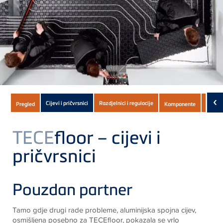
Subnavigation
‹
Cijevi i pričvrsnici
Razdjelnici i regulacije
Pregled
Komponente
Preuz
of
current
TECE
floor – cijevi i
Product
pričvrsnici
Pouzdan partner
Tamo gdje drugi rade probleme, aluminijska spojna cijev,
osmišljena posebno za
TECE
floor, pokazala se vrlo