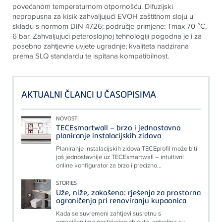
povećanom temperaturnom otpornošću. Difuzijski
nepropusna za kisik zahvaljujući EVOH zaštitnom sloju u
skladu s normom DIN 4726; područje primjene: Tmax 70 °C,
6 bar. Zahvaljujući peteroslojnoj tehnologiji pogodna je i za
posebno zahtjevne uvjete ugradnje; kvaliteta nadzirana
prema SLQ standardu te ispitana kompatibilnost.
AKTUALNI ČLANCI U ČASOPISIMA
NOVOSTI
TECEsmartwall – brzo i jednostavno
planiranje instalacijskih zidova
Planiranje instalacijskih zidova TECEprofil može biti
još jednostavnije uz TECEsmartwall – intuitivni
online konfigurator za brzo i precizno...
STORIES
Uže, niže, zakošeno: rješenja za prostorna
ograničenja pri renoviranju kupaonica
Kada se suvremeni zahtjevi susretnu s
ograničenjima postojećeg objekta, potrebna su