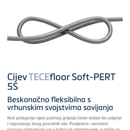
Cijev
TECE
floor Soft-PERT
5S
Beskonačno fleksibilna s
vrhunskim svojstvima savijanja
Kod polaganja cijevi podnog grijanja često dolazi do uvijanja
i naprezanja zbog povratnih sila. Posljedica: namotani
snopovi odmotavaju se s kolica za odmotavanje, a ploče za