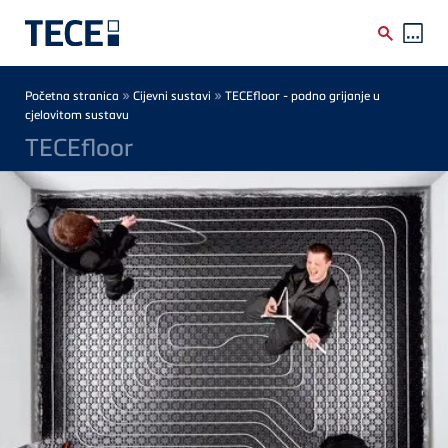
Skip to main content
Breadcrumb
»
»
Početna stranica
Cijevni sustavi
TECEfloor - podno grijanje u
cjelovitom sustavu
TECEfloor